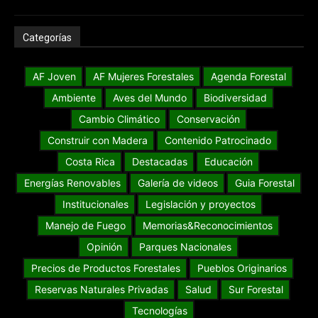
Categorías
AF Joven
AF Mujeres Forestales
Agenda Forestal
Ambiente
Aves del Mundo
Biodiversidad
Cambio Climático
Conservación
Construir con Madera
Contenido Patrocinado
Costa Rica
Destacadas
Educación
Energías Renovables
Galería de videos
Guia Forestal
Institucionales
Legislación y proyectos
Manejo de Fuego
Memorias&Reconocimientos
Opinión
Parques Nacionales
Precios de Productos Forestales
Pueblos Originarios
Reservas Naturales Privadas
Salud
Sur Forestal
Tecnologías