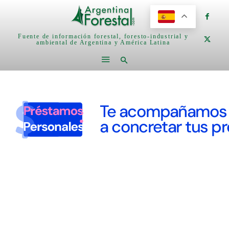
Fuente de información forestal, foresto-industrial y
ambiental de Argentina y América Latina