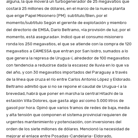
alguna, la que moverá un turbogenerador de 25 megavatios que
costará 25 millones de dólares, en el marco de la nueva planta
que erige Papel Misionero (PM). subtitulo/Bien, por el
momento/subtitulo Según el gerente de explotación y miembro
del directorio de EMSA, Darío Beltramo, «la provisión de luz, por el
momento, está asegurada». Indicó que el consumo misionero
ronda los 250 megavatios, el que se atiende con la compra de 120
megavatios a CAMESSA que entran por San Isidro, sumados a lo
que genera la represa de Urugua-í, alrededor de 100 megavatios
con tendencia a reducirse dada la escasez de lluvia en lo que va
del año, y con 30 megavatios importados del Paraguay a través
de la línea que cruza el río entre Carlos Antonio López y Eldorado.
Beltramo admitió que si no se repone el caudal de Urugua-í a la
brevedad, habrá que poner en marcha la central Hitachi de la
estación Villa Dolores, que gasta algo así como 5.000 litros de
gasoil por hora. Opinó que varios tramos de redes de baja, media
y alta tensión que componen el sistema provincial requieren de
urgentes mantenimiento y potenciación, con inversiones del
orden de los siete millones de dólares. Mencionó la necesidad de
mejorar el enlace entre Posadas-Candelaria- Eldorado,