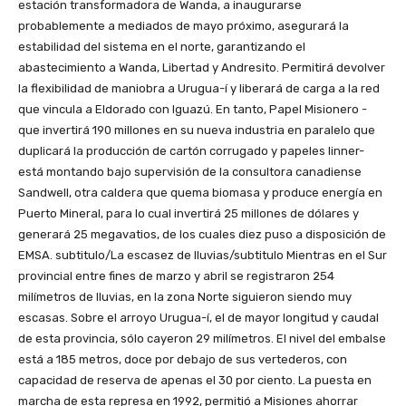
estación transformadora de Wanda, a inaugurarse
probablemente a mediados de mayo próximo, asegurará la
estabilidad del sistema en el norte, garantizando el
abastecimiento a Wanda, Libertad y Andresito. Permitirá devolver
la flexibilidad de maniobra a Urugua-í y liberará de carga a la red
que vincula a Eldorado con Iguazú. En tanto, Papel Misionero -
que invertirá 190 millones en su nueva industria en paralelo que
duplicará la producción de cartón corrugado y papeles linner-
está montando bajo supervisión de la consultora canadiense
Sandwell, otra caldera que quema biomasa y produce energía en
Puerto Mineral, para lo cual invertirá 25 millones de dólares y
generará 25 megavatios, de los cuales diez puso a disposición de
EMSA. subtitulo/La escasez de lluvias/subtitulo Mientras en el Sur
provincial entre fines de marzo y abril se registraron 254
milímetros de lluvias, en la zona Norte siguieron siendo muy
escasas. Sobre el arroyo Urugua-í, el de mayor longitud y caudal
de esta provincia, sólo cayeron 29 milímetros. El nivel del embalse
está a 185 metros, doce por debajo de sus vertederos, con
capacidad de reserva de apenas el 30 por ciento. La puesta en
marcha de esta represa en 1992, permitió a Misiones ahorrar