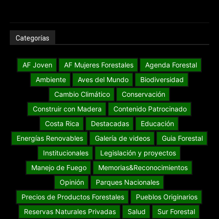
Categorías
AF Joven
AF Mujeres Forestales
Agenda Forestal
Ambiente
Aves del Mundo
Biodiversidad
Cambio Climático
Conservación
Construir con Madera
Contenido Patrocinado
Costa Rica
Destacadas
Educación
Energías Renovables
Galería de videos
Guia Forestal
Institucionales
Legislación y proyectos
Manejo de Fuego
Memorias&Reconocimientos
Opinión
Parques Nacionales
Precios de Productos Forestales
Pueblos Originarios
Reservas Naturales Privadas
Salud
Sur Forestal