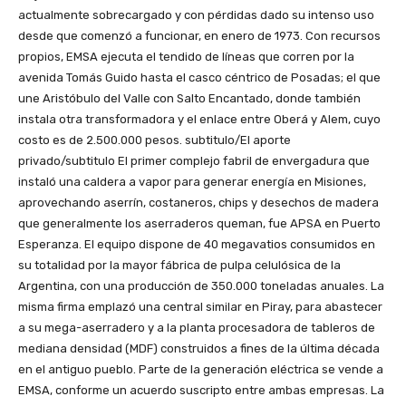
actualmente sobrecargado y con pérdidas dado su intenso uso
desde que comenzó a funcionar, en enero de 1973. Con recursos
propios, EMSA ejecuta el tendido de líneas que corren por la
avenida Tomás Guido hasta el casco céntrico de Posadas; el que
une Aristóbulo del Valle con Salto Encantado, donde también
instala otra transformadora y el enlace entre Oberá y Alem, cuyo
costo es de 2.500.000 pesos. subtitulo/El aporte
privado/subtitulo El primer complejo fabril de envergadura que
instaló una caldera a vapor para generar energía en Misiones,
aprovechando aserrín, costaneros, chips y desechos de madera
que generalmente los aserraderos queman, fue APSA en Puerto
Esperanza. El equipo dispone de 40 megavatios consumidos en
su totalidad por la mayor fábrica de pulpa celulósica de la
Argentina, con una producción de 350.000 toneladas anuales. La
misma firma emplazó una central similar en Piray, para abastecer
a su mega-aserradero y a la planta procesadora de tableros de
mediana densidad (MDF) construidos a fines de la última década
en el antiguo pueblo. Parte de la generación eléctrica se vende a
EMSA, conforme un acuerdo suscripto entre ambas empresas. La