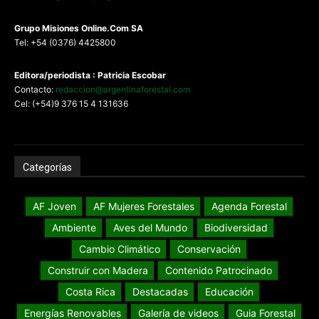
G
rupo Misiones
Online.Com
SA
Tel: +54 (0376) 4425800
Editora/periodista : Patricia Escobar
Contacto:
redaccion@argentinaforestal.com
Cel: (+54)9 376 15 4 131636
Categorías
AF Joven
AF Mujeres Forestales
Agenda Forestal
Ambiente
Aves del Mundo
Biodiversidad
Cambio Climático
Conservación
Construir con Madera
Contenido Patrocinado
Costa Rica
Destacadas
Educación
Energías Renovables
Galería de videos
Guia Forestal