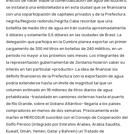
efectos de hacer viable la comercialización del agua del Acuífero,
se instalará una embotelladora en esta ciudad que se financiaría
con una coparticipación de capitales privados y de la Prefectura.
negrita/Negocio redondo/negrita Cabe recordar que una
botellita de medio litro de agua en Irán cuesta aproximadamente
6 dólares y solamente 0,5 dólares en las ciudades de Brasil. La
delegación que participa en la Cumbre planea exportar un primer
cargamento de 300 mil litros en botellas de 240 mililitros, en un
período no mayor a los próximos seis meses. Los integrantes de
la representación gubernamental de Jordania hicieron saber su
interés en tan particular «producto». La idea de financiar los
déficits financieros de la Prefectura con la exportación de agua
podría extenderse hasta un límite de magnitud tal que un
volumen estimado en 18 millones de litros diarios de agua
potabilizada -trasladado en camiones cisternas hasta el puerto
de Río Grande, sobre el Océano Atlántico- llegaría a los países
compradores en menos de dos semanas. Precisamente este
martes el MERCOSUR suscribió con el Consejo de Cooperación del
Golfo Pérsico (integrado por Emiratos Árabes, Arabia Saudita,
Kuwait, Omán, Yemen, Qatar y Bahrein) un Tratado de