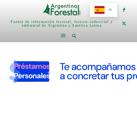
Fuente de información forestal, foresto-industrial y
ambiental de Argentina y América Latina