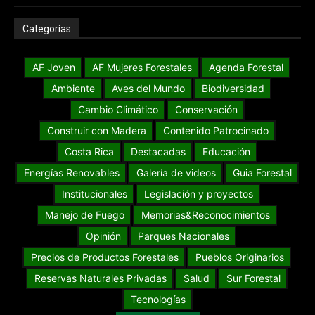
Categorías
AF Joven
AF Mujeres Forestales
Agenda Forestal
Ambiente
Aves del Mundo
Biodiversidad
Cambio Climático
Conservación
Construir con Madera
Contenido Patrocinado
Costa Rica
Destacadas
Educación
Energías Renovables
Galería de videos
Guia Forestal
Institucionales
Legislación y proyectos
Manejo de Fuego
Memorias&Reconocimientos
Opinión
Parques Nacionales
Precios de Productos Forestales
Pueblos Originarios
Reservas Naturales Privadas
Salud
Sur Forestal
Tecnologías