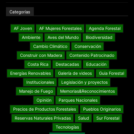
Categorías
AF Joven
AF Mujeres Forestales
Agenda Forestal
Ambiente
Aves del Mundo
Biodiversidad
Cambio Climático
Conservación
Construir con Madera
Contenido Patrocinado
Costa Rica
Destacadas
Educación
Energías Renovables
Galería de videos
Guia Forestal
Institucionales
Legislación y proyectos
Manejo de Fuego
Memorias&Reconocimientos
Opinión
Parques Nacionales
Precios de Productos Forestales
Pueblos Originarios
Reservas Naturales Privadas
Salud
Sur Forestal
Tecnologías