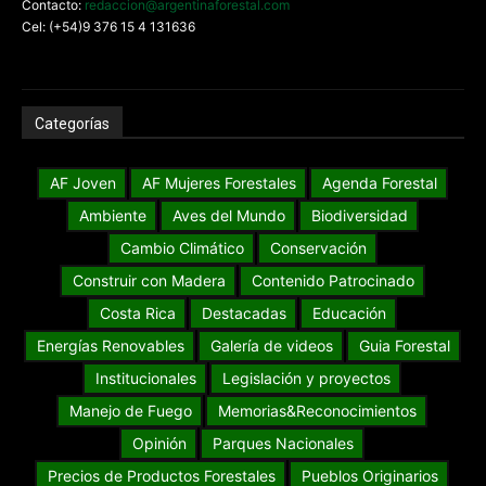
Contacto:
redaccion@argentinaforestal.com
Cel: (+54)9 376 15 4 131636
Categorías
AF Joven
AF Mujeres Forestales
Agenda Forestal
Ambiente
Aves del Mundo
Biodiversidad
Cambio Climático
Conservación
Construir con Madera
Contenido Patrocinado
Costa Rica
Destacadas
Educación
Energías Renovables
Galería de videos
Guia Forestal
Institucionales
Legislación y proyectos
Manejo de Fuego
Memorias&Reconocimientos
Opinión
Parques Nacionales
Precios de Productos Forestales
Pueblos Originarios