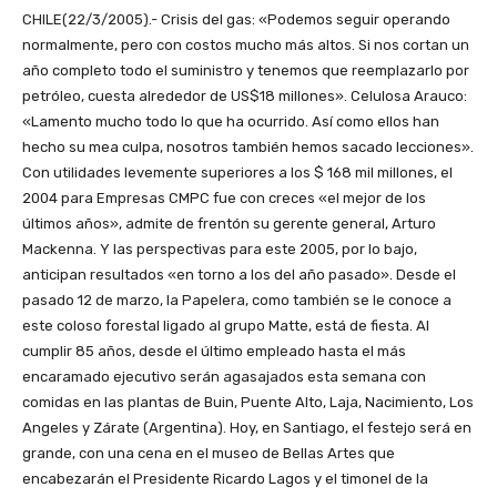
CHILE(22/3/2005).- Crisis del gas: «Podemos seguir operando
normalmente, pero con costos mucho más altos. Si nos cortan un
año completo todo el suministro y tenemos que reemplazarlo por
petróleo, cuesta alrededor de US$18 millones». Celulosa Arauco:
«Lamento mucho todo lo que ha ocurrido. Así como ellos han
hecho su mea culpa, nosotros también hemos sacado lecciones».
Con utilidades levemente superiores a los $ 168 mil millones, el
2004 para Empresas CMPC fue con creces «el mejor de los
últimos años», admite de frentón su gerente general, Arturo
Mackenna. Y las perspectivas para este 2005, por lo bajo,
anticipan resultados «en torno a los del año pasado». Desde el
pasado 12 de marzo, la Papelera, como también se le conoce a
este coloso forestal ligado al grupo Matte, está de fiesta. Al
cumplir 85 años, desde el último empleado hasta el más
encaramado ejecutivo serán agasajados esta semana con
comidas en las plantas de Buin, Puente Alto, Laja, Nacimiento, Los
Angeles y Zárate (Argentina). Hoy, en Santiago, el festejo será en
grande, con una cena en el museo de Bellas Artes que
encabezarán el Presidente Ricardo Lagos y el timonel de la