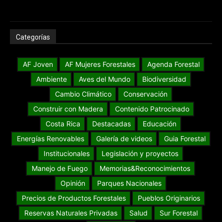
Categorías
AF Joven
AF Mujeres Forestales
Agenda Forestal
Ambiente
Aves del Mundo
Biodiversidad
Cambio Climático
Conservación
Construir con Madera
Contenido Patrocinado
Costa Rica
Destacadas
Educación
Energías Renovables
Galería de videos
Guia Forestal
Institucionales
Legislación y proyectos
Manejo de Fuego
Memorias&Reconocimientos
Opinión
Parques Nacionales
Precios de Productos Forestales
Pueblos Originarios
Reservas Naturales Privadas
Salud
Sur Forestal