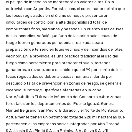
el peligro de incendios se mantendrá en valores altos. En la
entrevista con ArgentinaForestal.com, el coordinador detalló que
los focos registrados en el último semestre presentaron
dificultades de control por la alta disponibilidad total de
combustibles finos, medianos y pesados. En cuanto a las causas
de los incendios, señaló que “una de las principales causa de
fuego fueron generadas por quemas realizadas para
preparación de terreno en lotes vecinos, y de incendios de lotes
vecinos”. En la provincia, es una practica tradicional el uso del
fuego como herramienta para preparar el suelo, terrenos
ganaderos, o rozado, pero es sabido que el 99 por ciento de los
focos registrados se deben a causas humanas, donde por
descuido o falta de prevención en zonas de riesgo, se genera el
incendio. subtitulo/Superficies afectadas en la Zona
Norte/subtitulo El área de influencia del Consorcio cubre zonas
forestales en los departamentos de: Puerto Iguazú, General
Manuel Belgrano, San Pedro, Eldorado, y el Norte de Montecarlo.
Actualmente tienen un patrimonio total de 220 mil hectáreas que
pertenecen a las empresas socias integradas por Alto Paraná
S.A., Lipsia S.A., Pindó S.A., La Palmina S.A., Selva S.A. y Toll