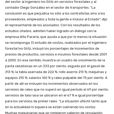
del sector al ingeniero Ivo Götz en servicios forestales y al
contador Diego González en el sector de transportes. “La
conclusión es que perjudica no sólo a los contratistas sino a los
proveedores, empleados y toda la gente e incluso al Estado”, dijo
el representante de los asociados. Con los resultados de los
estudios citados, admiten haber logrado un diálogo con la
empresa Alto Paraná, que ayuda a que por lo menos la situación
se recomponga. El estudio de costos, realizados por el ingeniero
forestal Ivo Götz, incluyó los porcentajes de incrementos de
precios de productos, servicios e insumos forestales desde 2001
a 2005. En ese sentido, muestra un cuadro de crecimiento de la
pasta celulósicas en un 333 por ciento; seguido por el gasoil de
313 %; la tabla aserrada de 222 %; rollo aserrío 213 %; máquinas y
equipos 210 %; salarios 160 % y raleo pulpable del 75 por ciento. A
partir de allí se incluyen los incrementos observados en los
servicios de raleo que no superó en igual período el 69 por ciento;
servicios de tala rasa se ubicaron en el 67 % e igual porcentaje
para los servicios de primer raleo. “La situación afectó tanto que
en la actualidad ni siquiera se están cubriendo los costos.
Muchas maquinarias que se rompieron salieron de circulación,