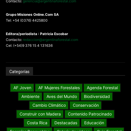
Contacto:
gerencia@argentinaforestal.com
G
rupo Misiones
Online.Com
SA
Tel: +54 (0376) 4425800
Editora/periodista : Patricia Escobar
Contacto:
redaccion@argentinaforestal.com
Cel: (+54)9 376 15 4 131636
Categorías
AF Joven
AF Mujeres Forestales
Agenda Forestal
Ambiente
Aves del Mundo
Biodiversidad
Cambio Climático
Conservación
Construir con Madera
Contenido Patrocinado
Costa Rica
Destacadas
Educación