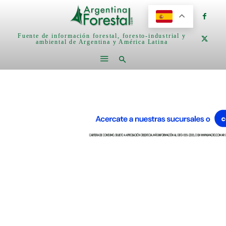
Fuente de información forestal, foresto-industrial y
ambiental de Argentina y América Latina