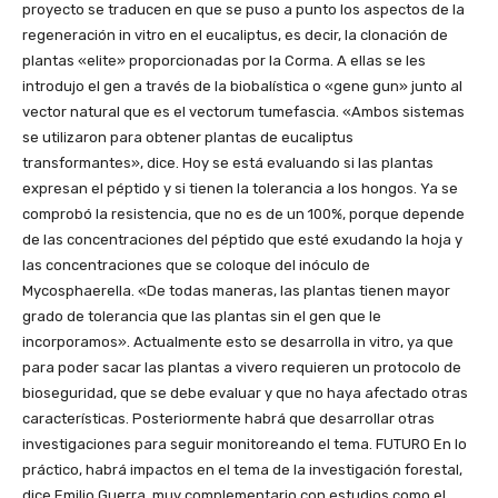
proyecto se traducen en que se puso a punto los aspectos de la
regeneración in vitro en el eucaliptus, es decir, la clonación de
plantas «elite» proporcionadas por la Corma. A ellas se les
introdujo el gen a través de la biobalística o «gene gun» junto al
vector natural que es el vectorum tumefascia. «Ambos sistemas
se utilizaron para obtener plantas de eucaliptus
transformantes», dice. Hoy se está evaluando si las plantas
expresan el péptido y si tienen la tolerancia a los hongos. Ya se
comprobó la resistencia, que no es de un 100%, porque depende
de las concentraciones del péptido que esté exudando la hoja y
las concentraciones que se coloque del inóculo de
Mycosphaerella. «De todas maneras, las plantas tienen mayor
grado de tolerancia que las plantas sin el gen que le
incorporamos». Actualmente esto se desarrolla in vitro, ya que
para poder sacar las plantas a vivero requieren un protocolo de
bioseguridad, que se debe evaluar y que no haya afectado otras
características. Posteriormente habrá que desarrollar otras
investigaciones para seguir monitoreando el tema. FUTURO En lo
práctico, habrá impactos en el tema de la investigación forestal,
dice Emilio Guerra, muy complementario con estudios como el