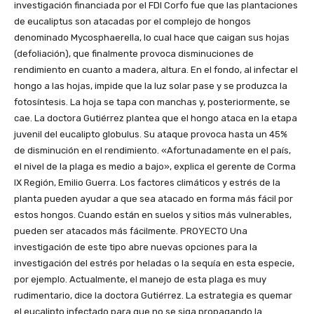
investigación financiada por el FDI Corfo fue que las plantaciones
de eucaliptus son atacadas por el complejo de hongos
denominado Mycosphaerella, lo cual hace que caigan sus hojas
(defoliación), que finalmente provoca disminuciones de
rendimiento en cuanto a madera, altura. En el fondo, al infectar el
hongo a las hojas, impide que la luz solar pase y se produzca la
fotosíntesis. La hoja se tapa con manchas y, posteriormente, se
cae. La doctora Gutiérrez plantea que el hongo ataca en la etapa
juvenil del eucalipto globulus. Su ataque provoca hasta un 45%
de disminución en el rendimiento. «Afortunadamente en el país,
el nivel de la plaga es medio a bajo», explica el gerente de Corma
IX Región, Emilio Guerra. Los factores climáticos y estrés de la
planta pueden ayudar a que sea atacado en forma más fácil por
estos hongos. Cuando están en suelos y sitios más vulnerables,
pueden ser atacados más fácilmente. PROYECTO Una
investigación de este tipo abre nuevas opciones para la
investigación del estrés por heladas o la sequía en esta especie,
por ejemplo. Actualmente, el manejo de esta plaga es muy
rudimentario, dice la doctora Gutiérrez. La estrategia es quemar
el eucalipto infectado para que no se siga propagando la