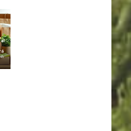
S
 al
rá
en