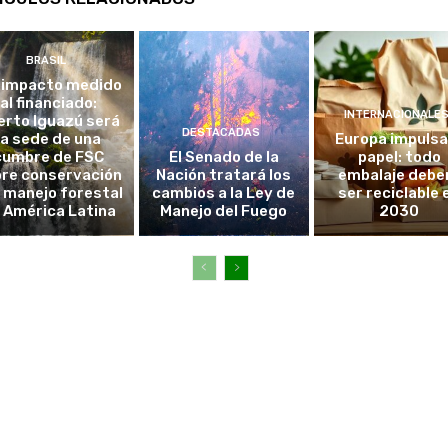
BRASIL
 impacto medido
al financiado:
INTERNACIONALE
erto Iguazú será
DESTACADAS
la sede de una
Europa impulsa
cumbre de FSC
El Senado de la
papel: todo
re conservación
Nación tratará los
embalaje debe
l manejo forestal
cambios a la Ley de
ser reciclable 
 América Latina
Manejo del Fuego
2030