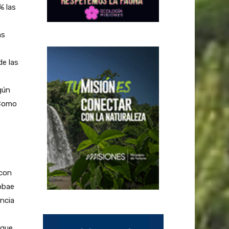
% las
as
de las
gún
 Como
 con
obae
ncia
rque