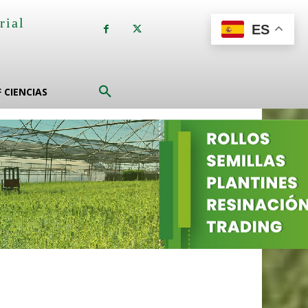
rial
ES
a
F CIENCIAS