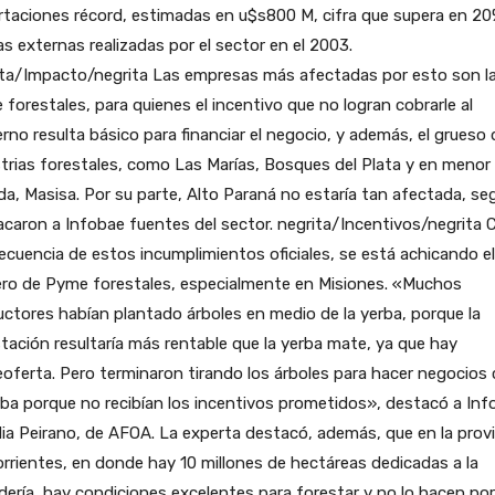
taciones récord, estimadas en u$s800 M, cifra que supera en 20
s externas realizadas por el sector en el 2003.
ita/Impacto/negrita Las empresas más afectadas por esto son l
forestales, para quienes el incentivo que no logran cobrarle al
rno resulta básico para financiar el negocio, y además, el grueso 
trias forestales, como Las Marías, Bosques del Plata y en menor
a, Masisa. Por su parte, Alto Paraná no estaría tan afectada, se
caron a Infobae fuentes del sector. negrita/Incentivos/negrita
cuencia de estos incumplimientos oficiales, se está achicando el
ro de Pyme forestales, especialmente en Misiones. «Muchos
ctores habían plantado árboles en medio de la yerba, porque la
tación resultaría más rentable que la yerba mate, ya que hay
oferta. Pero terminaron tirando los árboles para hacer negocios
rba porque no recibían los incentivos prometidos», destacó a Inf
ia Peirano, de AFOA. La experta destacó, además, que en la provi
rrientes, en donde hay 10 millones de hectáreas dedicadas a la
ería, hay condiciones excelentes para forestar y no lo hacen po