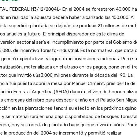
: NEA RURAL
TAL FEDERAL (13/12/2004).- En el 2004 se forestaron 40.000 ha
o en realidad la apuesta debería haber alcanzado las 100.000. Al
ir la superficie plantada se dejarán de producir 21 millones de me
os anuales a futuro. El principal disparador de este clima de
versión sectorial sería el incumplimiento por parte del Gobierno de
5.080, de incentivo foresto-industrial. Esta normativa, que data 
 generó expectativas y logró atraer inversiones externas. Pero su
ratización, materializada en el atraso en los pagos, pone en el fr
ctor que invirtió u$s3.000 millones durante la década del `90. La
cia fue puesta sobre la mesa por Manuel Climent, presidente de 
ación Forestal Argentina (AFOA) durante el vino de honor realiza
as empresas del rubro para despedir el año en el Palacio San Migue
cción en las plantaciones tendrá su efecto en los próximos quinc
 y se materializará en una baja disponibilidad de bosques foresta
cho, hoy se foresta lo plantado hace quince o veinte años. Por 
e la producción del 2004 se incrementó y permitió realizar