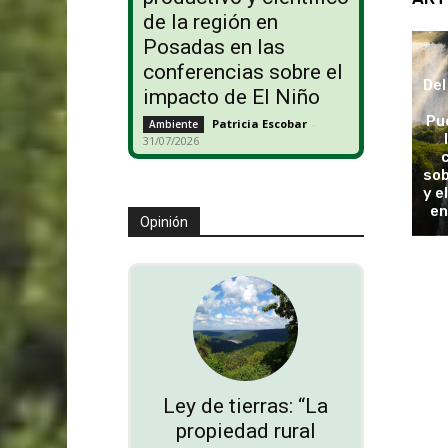
de la región en
Posadas en las
conferencias sobre el
Del
impacto de El Niño
Pu
Patricia Escobar
-
Ambiente
31/07/2026
sob
y e
en
Opinión
Ley de tierras: “La
propiedad rural