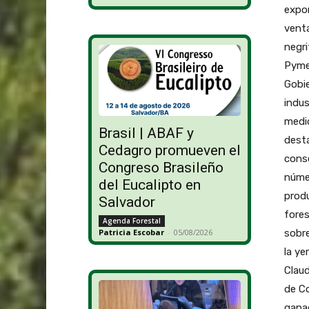
expor
venta
negr
Pyme 
Gobie
indus
medid
Brasil | ABAF y
desta
Cedagro promueven el
conse
Congreso Brasileño
núme
del Eucalipto en
produ
Salvador
fores
Agenda Forestal
sobre
Patricia Escobar
-
05/08/2026
la ye
Claud
de Co
ganad