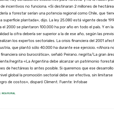
y de incentivos no funciona. «Si destinaran 2 millones de hectáre
ería a forestar serían una potencia regional como Chile, que tien
 superficie plantada», dijo. La ley 25.080 está vigente desde 199
 el 2000 se plantaron 100.000 ha por año en todo el país. Y en la
lidad la cifra debería ser superior a la de ese año, según las previ
ealizan los expertos sectoriales. La crisis financiera del 2001 afec
dustria, que plantó sólo 40.000 ha durante ese ejercicio. «Ahora n
s financiera sino burocrática», señaló Peirano. negrita/La gran áre
ente/negrita «La Argentina debe alcanzar un patrimonio forestal
nes de hectáreas lo antes posible. Si queremos que ese desarrollo
nivel global la promoción sectorial debe ser efectiva, sin limitarse
egro de costos», disparó Climent. Fuente: Infobae
: NEA RURAL