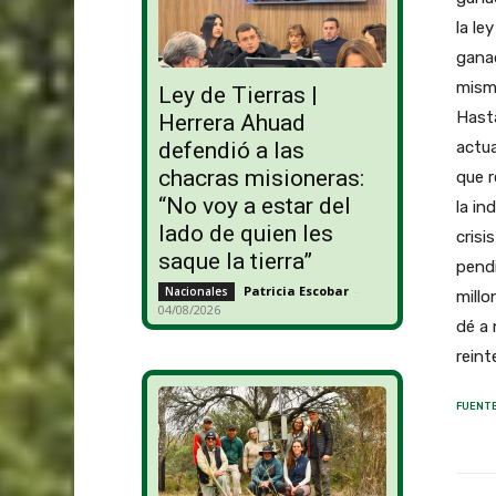
la le
ganad
misma
Ley de Tierras |
Hasta
Herrera Ahuad
actua
defendió a las
chacras misioneras:
que r
“No voy a estar del
la in
lado de quien les
crisi
saque la tierra”
pendi
Patricia Escobar
-
Nacionales
millo
04/08/2026
dé a 
reint
FUENTE