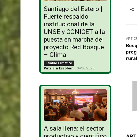
Santiago del Estero |
Fuerte respaldo
institucional de la
UNSE y CONICET a la
puesta en marcha del
ARTÍC
Bosq
proyecto Red Bosque
prog
– Clima
rura
Cambio Climático
Patricia Escobar
-
04/08/2026
A sala llena: el sector
productivo y científico
ART