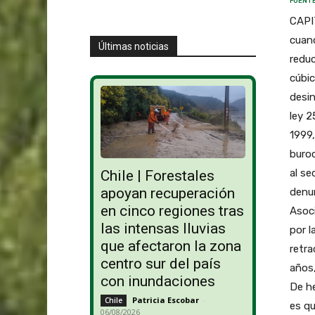
FUENTE
CAPI
cuand
Últimas noticias
reduc
cúbic
desin
ley 2
1999,
buroc
al se
Chile | Forestales
apoyan recuperación
denun
en cinco regiones tras
Asoci
las intensas lluvias
por l
que afectaron la zona
retra
centro sur del país
años,
con inundaciones
De he
Patricia Escobar
-
Chile
es qu
06/08/2026