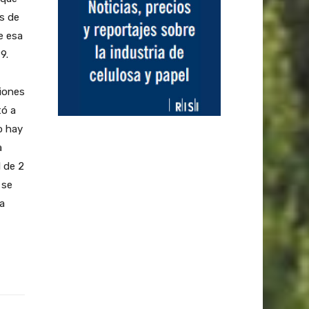
as de
e esa
9.
siones
tó a
o hay
a
 de 2
 se
 a