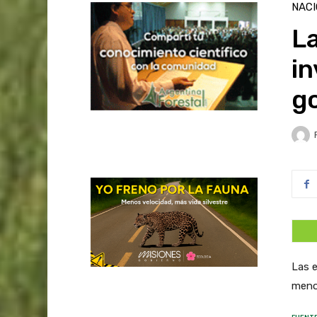
NAC
La
in
g
Las 
menor