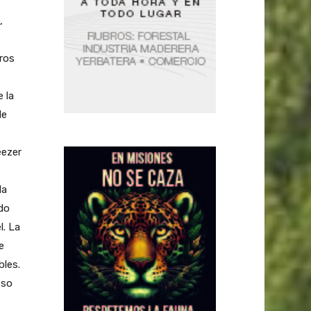
,
tros
 la
de
eezer
la
do
l. La
e
bles.
eso