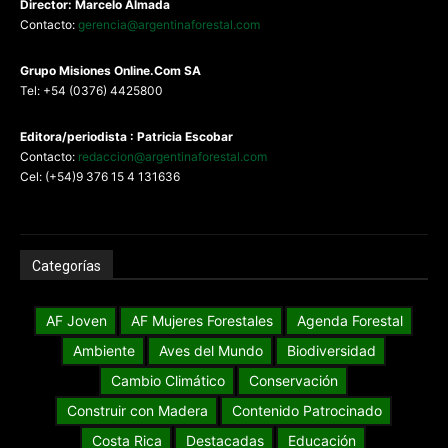
Director: Marcelo Almada
Contacto:
gerencia@argentinaforestal.com
G
rupo Misiones
Online.Com
SA
Tel: +54 (0376) 4425800
Editora/periodista : Patricia Escobar
Contacto:
redaccion@argentinaforestal.com
Cel: (+54)9 376 15 4 131636
Categorías
AF Joven
AF Mujeres Forestales
Agenda Forestal
Ambiente
Aves del Mundo
Biodiversidad
Cambio Climático
Conservación
Construir con Madera
Contenido Patrocinado
Costa Rica
Destacadas
Educación