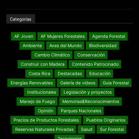
Categorías
AF Joven
AF Mujeres Forestales
Agenda Forestal
Ambiente
Aves del Mundo
Biodiversidad
Cambio Climático
Conservación
Construir con Madera
Contenido Patrocinado
Costa Rica
Destacadas
Educación
Energías Renovables
Galería de videos
Guia Forestal
Institucionales
Legislación y proyectos
Manejo de Fuego
Memorias&Reconocimientos
Opinión
Parques Nacionales
Precios de Productos Forestales
Pueblos Originarios
Reservas Naturales Privadas
Salud
Sur Forestal
Tecnologías