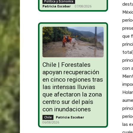
Política y Economía
desta
Patricia Escobar
-
07/08/2026
Méxic
perío
prese
que 
princ
total
princ
Chile | Forestales
con a
apoyan recuperación
Mient
en cinco regiones tras
impo
las intensas lluvias
Holan
que afectaron la zona
aume
centro sur del país
princ
con inundaciones
perí
Patricia Escobar
-
Chile
06/08/2026
las e
cuale