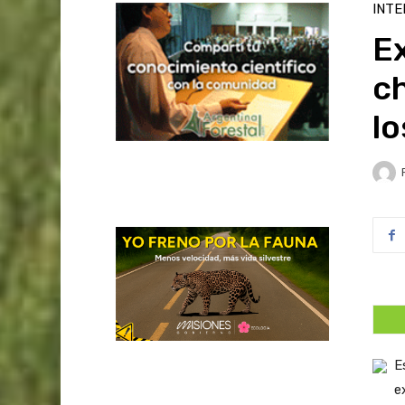
INTE
E
ch
l
E
e