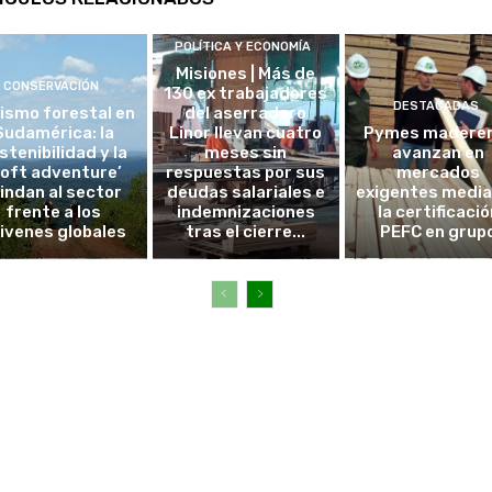
POLÍTICA Y ECONOMÍA
Misiones | Más de
CONSERVACIÓN
130 ex trabajadores
DESTACADAS
ismo forestal en
del aserradero
Sudamérica: la
Linor llevan cuatro
Pymes madere
stenibilidad y la
meses sin
avanzan en
soft adventure’
respuestas por sus
mercados
lindan al sector
deudas salariales e
exigentes medi
frente a los
indemnizaciones
la certificació
ivenes globales
tras el cierre...
PEFC en grup