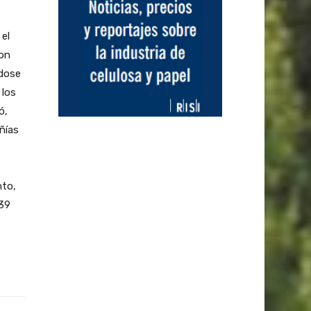
el
ron
ndose
 los
ó,
ñías
nto,
39