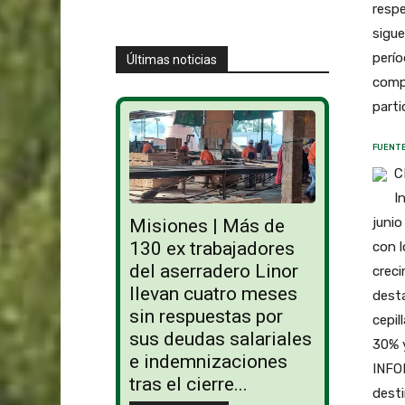
respe
sigue
perío
Últimas noticias
comp
parti
FUENTE
C
I
junio
Misiones | Más de
130 ex trabajadores
con l
del aserradero Linor
crec
llevan cuatro meses
desta
sin respuestas por
cepil
sus deudas salariales
30% y
e indemnizaciones
INFO
tras el cierre...
desti