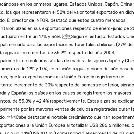
cándose en los primeros lugares: Estados Unidos, Japón, China 
o, los que representaron el 52% del valor total exportado en dic
do. El director de INFOR, destacó que estos cuatro mercados
ntaron alzas en sus exportaciones respecto de enero-junio de 2
fluctuaron entre un 17% y 36%. Según el estudio, Estados Uni
ipal mercado para las exportaciones forestales chilenas, (27% del
), registró incrementos de 35,9% respecto del año 2003,
ipalmente, en molduras sólidas de madera, le siguen Japón y Chi
umentos de 19% y 17%, en relación a igual período del año pasado
ras, que las exportaciones a la Unión Europea registraron un
rtante incremento de 30% respecto del semestre anterior, siend
da y España los países en los cuales se registraron los mayores
ntos, de 55,8% y 42,4% respectivamente. Estas alzas se explica
ipalmente por las mayores ventas de celulosa registradas durante
odo. Cabe destacar el notable crecimiento que han experimen
xportaciones a la Unión Europea al totalizar US$ 286,6 millones, d
s, sólo un 0,1%(US$203 mil) correspondió al segmento de los die