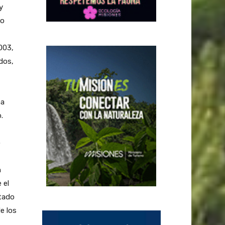
y
ho
003,
dos,
na
.
o
n
 el
tado
e los
z