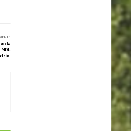
UIENTE
en la
e MDL
trial