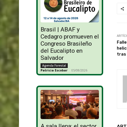
Brasil | ABAF y
Cedagro promueven el
ARTÍC
Fall
Congreso Brasileño
heli
del Eucalipto en
tras
Salvador
Agenda Forestal
Patricia Escobar
-
05/08/2026
A sala llena: el sector
ART