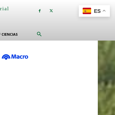
rial
ES
a
F CIENCIAS