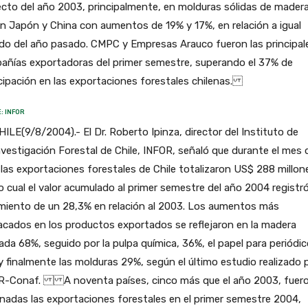
cto del año 2003, principalmente, en molduras sólidas de madera
n Japón y China con aumentos de 19% y 17%, en relación a igual
do del año pasado. CMPC y Empresas Arauco fueron las principal
añías exportadoras del primer semestre, superando el 37% de
cipación en las exportaciones forestales chilenas.
: INFOR
HILE(9/8/2004).- El Dr. Roberto Ipinza, director del Instituto de
nvestigación Forestal de Chile, INFOR, señaló que durante el mes 
 las exportaciones forestales de Chile totalizaron US$ 288 millon
o cual el valor acumulado al primer semestre del año 2004 registr
imiento de un 28,3% en relación al 2003. Los aumentos más
cados en los productos exportados se reflejaron en la madera
lada 68%, seguido por la pulpa química, 36%, el papel para periódi
 finalmente las molduras 29%, según el último estudio realizado 
R-Conaf. A noventa países, cinco más que el año 2003, fuer
nadas las exportaciones forestales en el primer semestre 2004,