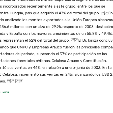
s incorporados recientemente a este grupo, entre los que se
ntra Hungría, país que adquirió el 43% del total del grupo. En 
odo analizado los montos exportados a la Unión Europea alcanza
286,6 millones con un alza de 29,9% respecto de 2003, destacá
nda y España con los mayores crecimientos de un 55,8% y 49,4%,
s representan el 62% del total del grupo. El Dr. Ipinza concluy
lando que CMPC y Empresas Arauco fueron las principales compa
tadoras del período, superando el 37% de participación en las
taciones forestales chilenas. Celulosa Arauco y Constitución,
tó sus ventas en 46%, en relación a enero-junio de 2003. En ta
 Celulosa, incrementó sus ventas en 24%, alcanzando los US$ 2
llones.
: INFOR