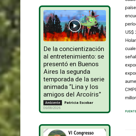
paíse
encue
perí
US$ 
Hola
De la concientización
cuale
al entretenimiento: se
seña
presentó en Buenos
expor
Aires la segunda
expor
temporada de la serie
aumen
animada “Lina y los
CMPC
amigos del Arcoíris”
mi
Patricia Escobar
-
Ambiente
06/08/2026
FUENTE