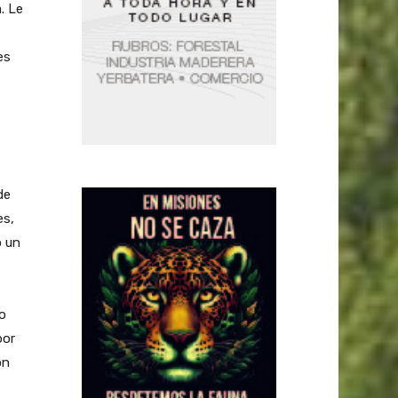
. Le
es
de
es,
ó un
co
por
on