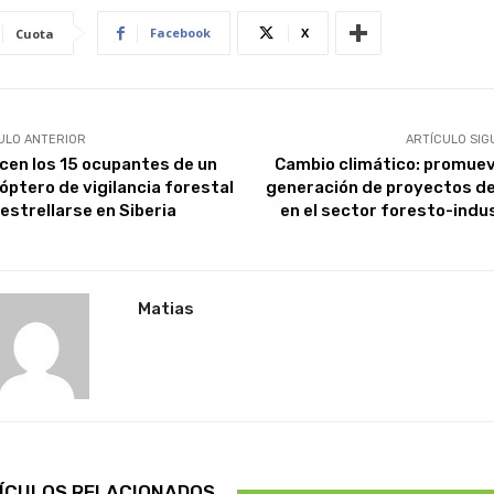
Facebook
X
Cuota
ULO ANTERIOR
ARTÍCULO SIG
ecen los 15 ocupantes de un
Cambio climático: promuev
cóptero de vigilancia forestal
generación de proyectos d
 estrellarse en Siberia
en el sector foresto-indus
Matias
ÍCULOS RELACIONADOS