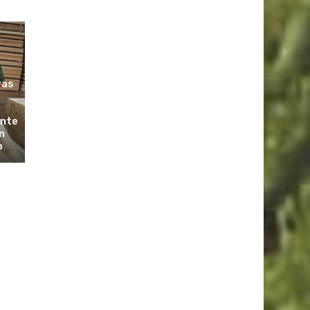
ras
ante
n
o