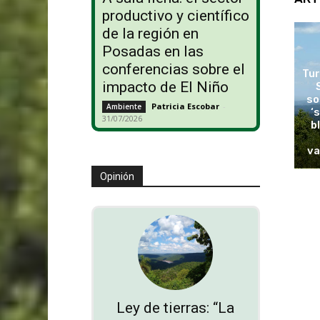
productivo y científico
de la región en
Posadas en las
conferencias sobre el
Tur
impacto de El Niño
so
Patricia Escobar
-
Ambiente
‘
31/07/2026
b
va
Opinión
Ley de tierras: “La