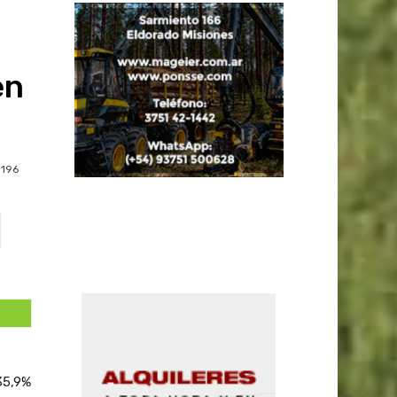
en
196
35,9%