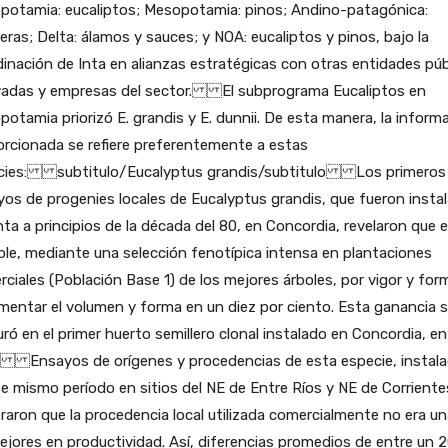
potamia: eucaliptos; Mesopotamia: pinos; Andino-patagónica:
eras; Delta: álamos y sauces; y NOA: eucaliptos y pinos, bajo la
inación de Inta en alianzas estratégicas con otras entidades púb
ivadas y empresas del sector. El subprograma Eucaliptos en
otamia priorizó E. grandis y E. dunnii. De esta manera, la inform
rcionada se refiere preferentemente a estas
cies: subtitulo/Eucalyptus grandis/subtitulo Los primeros
os de progenies locales de Eucalyptus grandis, que fueron insta
nta a principios de la década del 80, en Concordia, revelaron que e
ble, mediante una selección fenotípica intensa en plantaciones
ciales (Población Base 1) de los mejores árboles, por vigor y for
mentar el volumen y forma en un diez por ciento. Esta ganancia 
ró en el primer huerto semillero clonal instalado en Concordia, en
. Ensayos de orígenes y procedencias de esta especie, instal
e mismo período en sitios del NE de Entre Ríos y NE de Corriente
aron que la procedencia local utilizada comercialmente no era un
ejores en productividad. Así, diferencias promedios de entre un 2