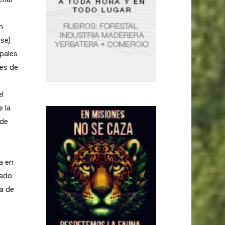
n
ase)
ipales
ies de
el
e la
 de
a en
rado
va de