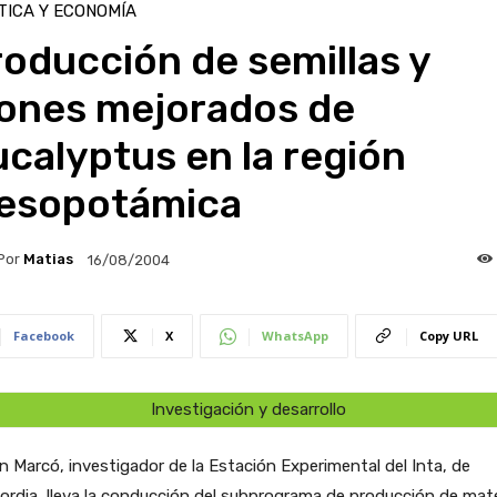
TICA Y ECONOMÍA
oducción de semillas y
lones mejorados de
calyptus en la región
esopotámica
Por
Matias
16/08/2004
Facebook
X
WhatsApp
Copy URL
Investigación y desarrollo
n Marcó, investigador de la Estación Experimental del Inta, de
rdia, lleva la conducción del subprograma de producción de mate