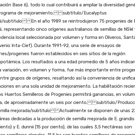
ación Base 6), todo lo cual contribuirá a ampliar la diversidad gen
programa de mejoramiento. subtitulo/Eucalyptus
ii/subtitulo En el año 1989 se reintrodujeron 75 progenies de 
i, representando cinco orígenes australianos de semillas de NSW 
dencia local seleccionada por volumen y forma en Oliveros, Sant
enio Inta-Cief). Durante 1991-92, una serie de ensayos de
nes/progenies fueron establecidos en seis sitios de la región
potámica. Los resultados a una edad promedio de 5 años indica
a variación, en volumen y forma, fue más importante entre proge
ntre grupos de orígenes, resaltando así la conveniencia de unifica
ciones en una sola unidad de mejoramiento. La habilitación recie
s Huertos Semilleros de Progenies permitirá ganancias, en volum
a, de aproximadamente un seis por ciento. subtitulo/Producc
emilla mejorada/subtitulo Actualmente se disponen de unas 2
reas dedicadas a la producción de semilla mejorada de E. grandis
iento) y E. dunnii (15 por ciento), de las cuales 3,5 hectáreas son
os semilleros clonales, 11,5 ha son huertos semilleros de progenie