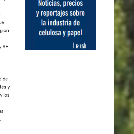
e
ue
egión
y SE
d de
tes y
y los
as
s