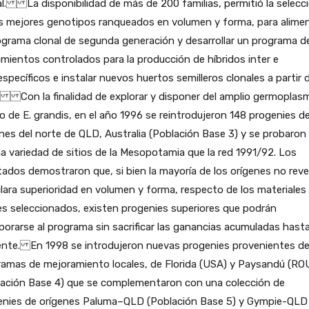
l. La disponibilidad de más de 200 familias, permitió la selecc
os mejores genotipos ranqueados en volumen y forma, para alime
ograma clonal de segunda generación y desarrollar un programa d
mientos controlados para la producción de híbridos inter e
específicos e instalar nuevos huertos semilleros clonales a partir 
. Con la finalidad de explorar y disponer del amplio germoplas
o de E. grandis, en el año 1996 se reintrodujeron 148 progenies d
nes del norte de QLD, Australia (Población Base 3) y se probaron 
 variedad de sitios de la Mesopotamia que la red 1991/92. Los
tados demostraron que, si bien la mayoría de los orígenes no reve
lara superioridad en volumen y forma, respecto de los materiales
es seleccionados, existen progenies superiores que podrán
porarse al programa sin sacrificar las ganancias acumuladas hasta
ente. En 1998 se introdujeron nuevas progenies provenientes d
ramas de mejoramiento locales, de Florida (USA) y Paysandú (RO
lación Base 4) que se complementaron con una colección de
enies de orígenes Paluma–QLD (Población Base 5) y Gympie-QLD