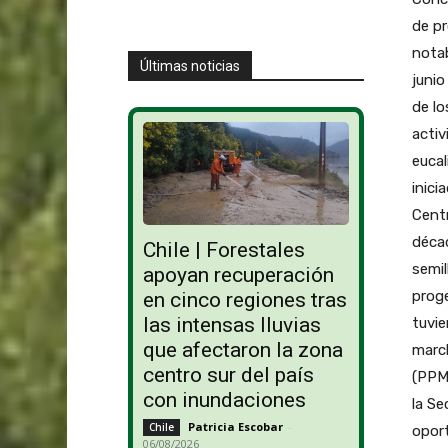
de pr
notab
Últimas noticias
junio
de lo
activ
eucal
inici
Centr
décad
Chile | Forestales
semil
apoyan recuperación
prog
en cinco regiones tras
las intensas lluvias
tuvie
que afectaron la zona
marc
centro sur del país
(PPMP
con inundaciones
la Se
Patricia Escobar
-
Chile
opor
06/08/2026