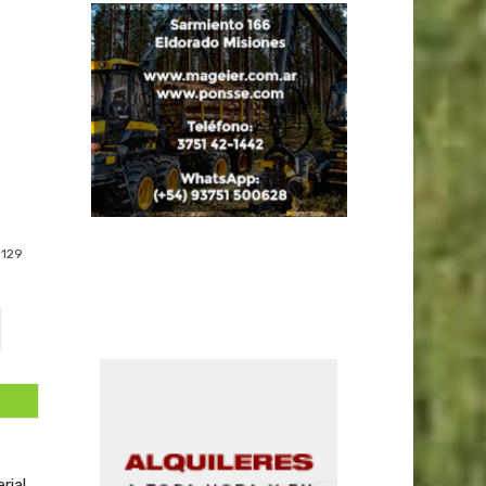
129
rial