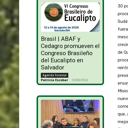
30 p
proce
Sudáf
fuera
meso
Brasil | ABAF y
creci
Cedagro promueven el
de Qu
Congreso Brasileño
del Eucalipto en
proce
Salvador
reint
prese
Agenda Forestal
Patricia Escobar
-
05/08/2026
ensay
Misio
nuevo
comer
que, 
mejor