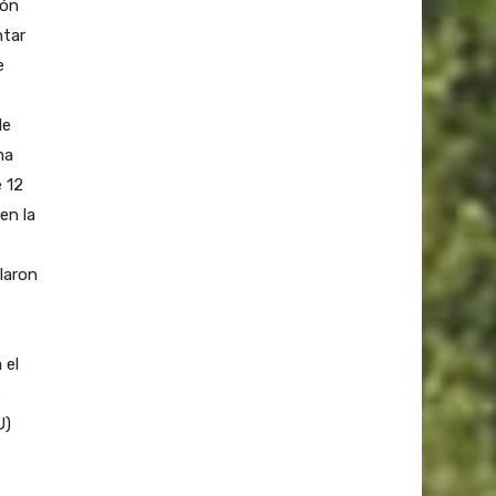
ión
ntar
e
de
ma
e 12
en la
laron
 el
e
U)