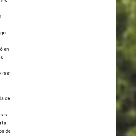
s
lgo
zó en
os
6.000
la de
eras
rta
os de