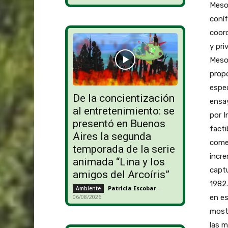
Meso
coníf
coord
y pr
Mesop
propo
espe
De la concientización
ensay
al entretenimiento: se
por I
presentó en Buenos
facti
Aires la segunda
comer
temporada de la serie
incre
animada “Lina y los
captu
amigos del Arcoíris”
1982
Patricia Escobar
-
Ambiente
en es
06/08/2026
mostr
las m