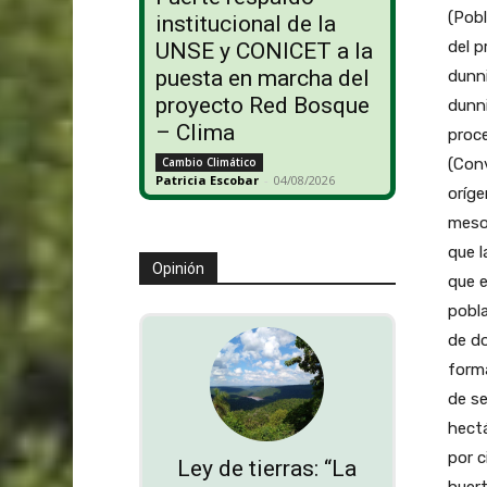
(Pobl
institucional de la
del 
UNSE y CONICET a la
puesta en marcha del
dunn
proyecto Red Bosque
dunni
– Clima
proce
(Conv
Cambio Climático
Patricia Escobar
-
04/08/2026
oríge
meso
que l
Opinión
que e
pobla
de do
form
de s
hectá
por c
Ley de tierras: “La
huert