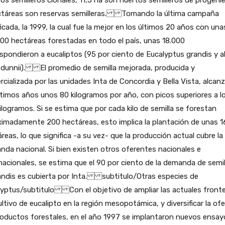
ctáreas son reservas semilleras. Tomando la última campaña
ficada, la 1999, la cual fue la mejor en los últimos 20 años con una
00 hectáreas forestadas en todo el país, unas 18.000
spondieron a eucaliptos (95 por ciento de Eucalyptus grandis y a
 dunnii). El promedio de semilla mejorada, producida y
cializada por las unidades Inta de Concordia y Bella Vista, alcan
ltimos años unos 80 kilogramos por año, con picos superiores a l
ilogramos. Si se estima que por cada kilo de semilla se forestan
imadamente 200 hectáreas, esto implica la plantación de unas 1
reas, lo que significa -a su vez- que la producción actual cubre la
da nacional. Si bien existen otros oferentes nacionales e
nacionales, se estima que el 90 por ciento de la demanda de semil
andis es cubierta por Inta. subtitulo/Otras especies de
lyptus/subtitulo Con el objetivo de ampliar las actuales front
ultivo de eucalipto en la región mesopotámica, y diversificar la ofe
oductos forestales, en el año 1997 se implantaron nuevos ensay