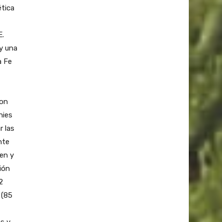
ética
E.
y una
a Fe
ron
nies
r las
nte
en y
ión
2
 (85
s y,