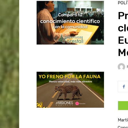
POLÍ
Pr
c
Eu
M
Martí
Conco