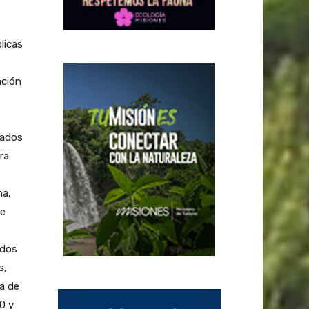
licas
ación
lados
ra
ma,
se
ados
s,
a de
0 y