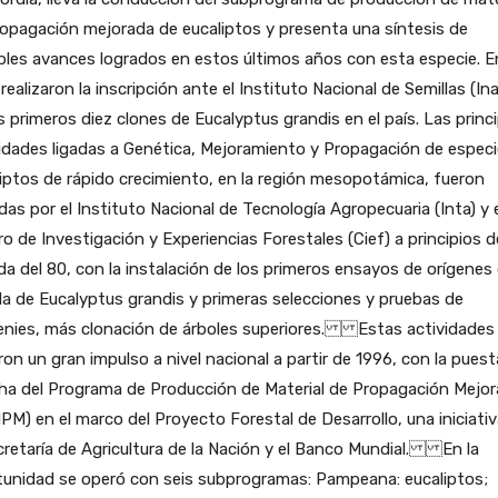
opagación mejorada de eucaliptos y presenta una síntesis de
les avances logrados en estos últimos años con esta especie. E
 realizaron la inscripción ante el Instituto Nacional de Semillas (In
s primeros diez clones de Eucalyptus grandis en el país.
Las princ
idades ligadas a Genética, Mejoramiento y Propagación de espec
iptos de rápido crecimiento, en la región mesopotámica, fueron
adas por el Instituto Nacional de Tecnología Agropecuaria (Inta) y 
o de Investigación y Experiencias Forestales (Cief) a principios d
a del 80, con la instalación de los primeros ensayos de orígenes
la de Eucalyptus grandis y primeras selecciones y pruebas de
enies, más clonación de árboles superiores. Estas actividades
ron un gran impulso a nivel nacional a partir de 1996, con la puest
ha del Programa de Producción de Material de Propagación Mejo
M) en el marco del Proyecto Forestal de Desarrollo, una iniciati
cretaría de Agricultura de la Nación y el Banco Mundial. En la
tunidad se operó con seis subprogramas: Pampeana: eucaliptos;