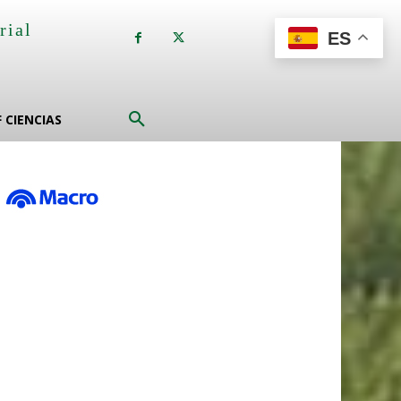
rial
ES
a
F CIENCIAS