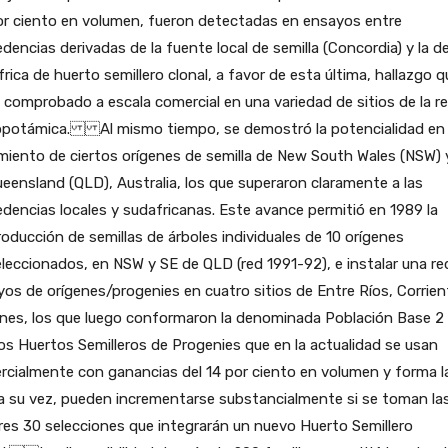
or ciento en volumen, fueron detectadas en ensayos entre
dencias derivadas de la fuente local de semilla (Concordia) y la d
rica de huerto semillero clonal, a favor de esta última, hallazgo q
 comprobado a escala comercial en una variedad de sitios de la r
potámica. Al mismo tiempo, se demostró la potencialidad en
miento de ciertos orígenes de semilla de New South Wales (NSW) 
eensland (QLD), Australia, los que superaron claramente a las
dencias locales y sudafricanas. Este avance permitió en 1989 la
roducción de semillas de árboles individuales de 10 orígenes
leccionados, en NSW y SE de QLD (red 1991-92), e instalar una re
os de orígenes/progenies en cuatro sitios de Entre Ríos, Corrien
nes, los que luego conformaron la denominada Población Base 2 
s Huertos Semilleros de Progenies que en la actualidad se usan
cialmente con ganancias del 14 por ciento en volumen y forma l
a su vez, pueden incrementarse substancialmente si se toman la
es 30 selecciones que integrarán un nuevo Huerto Semillero