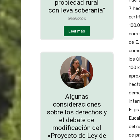
propiedad rural
7 he
conlleva soberanía”
certi
05/08/2026
100.0
Leer más
corre
de E.
comer
los ú
100 k
aprox
hectá
deman
Algunas
inter
consideraciones
E. gr
sobre los derechos y
Euca
el debate de
del c
modificación del
«Proyecto de Ley de
de pr