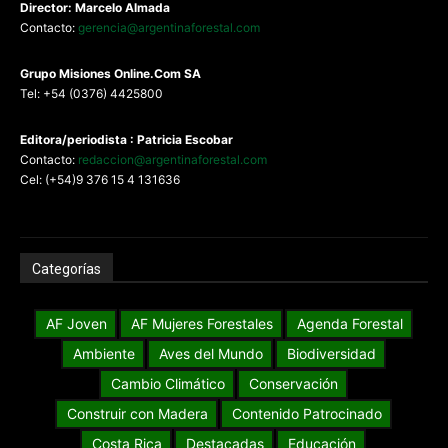
Director: Marcelo Almada
Contacto:
gerencia@argentinaforestal.com
G
rupo Misiones
Online.Com
SA
Tel: +54 (0376) 4425800
Editora/periodista : Patricia Escobar
Contacto:
redaccion@argentinaforestal.com
Cel: (+54)9 376 15 4 131636
Categorías
AF Joven
AF Mujeres Forestales
Agenda Forestal
Ambiente
Aves del Mundo
Biodiversidad
Cambio Climático
Conservación
Construir con Madera
Contenido Patrocinado
Costa Rica
Destacadas
Educación