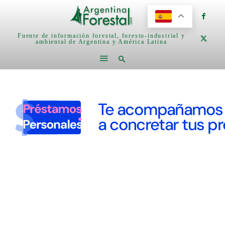
Fuente de información forestal, foresto-industrial y
ambiental de Argentina y América Latina