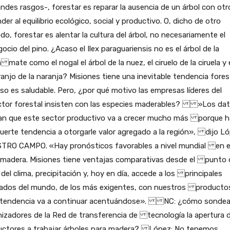
es rasgos-, forestar es reparar la ausencia de un árbol con otr
r al equilibrio ecológico, social y productivo. O, dicho de otro
 forestar es alentar la cultura del árbol, no necesariamente el
io del pino. ¿Acaso el Ilex paraguariensis no es el árbol de la
 mate como el nogal el árbol de la nuez, el ciruelo de la ciruela y 
jo de la naranja? Misiones tiene una inevitable tendencia forest
 es saludable. Pero, ¿por qué motivo las empresas líderes del
or forestal insisten con las especies maderables? »Los da
can que este sector productivo va a crecer mucho más porque h
uerte tendencia a otorgarle valor agregado a la región», dijo L
TRO CAMPO. «Hay pronósticos favorables a nivel mundial en e
a madera. Misiones tiene ventajas comparativas desde el punto 
 del clima, precipitación y, hoy en día, accede a los principales
ados del mundo, de los más exigentes, con nuestros productos
 tendencia va a continuar acentuándose». NC: ¿cómo sondea
izadores de la Red de transferencia de tecnología la apertura d
uctores a trabajar árboles para madera? López: No tenemos