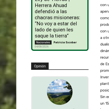
Herrera Ahuad
con 
defendió a las
apen
chacras misioneras:
como 
“No voy a estar del
produ
lado de quien les
con u
saque la tierra”
a otr
Patricia Escobar
-
Nacionales
duali
04/08/2026
dinám
recu
de E
Opinión
prom
Inve
plant
posic
Sin 
un 15