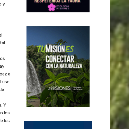
o y
el
al.
tos
ay
ópez a
l uso
de
. Y
n los
e los