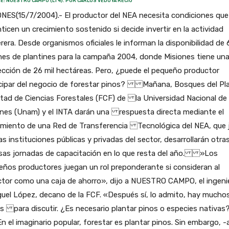
E: NUESTRO CAMPO (LT4). POR CARLOS VEDOYA RECIO
NES(15/7/2004).- El productor del NEA necesita condiciones que
ticen un crecimiento sostenido si decide invertir en la actividad
era. Desde organismos oficiales le informan la disponibilidad de 
nes de plantines para la campaña 2004, donde Misiones tiene un
cción de 26 mil hectáreas. Pero, ¿puede el pequeño productor
icipar del negocio de forestar pinos? Mañana, Bosques del Plat
tad de Ciencias Forestales (FCF) de la Universidad Nacional de
ones (Unam) y el INTA darán una respuesta directa mediante el
amiento de una Red de Transferencia Tecnológica del NEA, que 
as instituciones públicas y privadas del sector, desarrollarán otra
rsas jornadas de capacitación en lo que resta del año. »Los
ños productores juegan un rol preponderante si consideran al
or como una caja de ahorro», dijo a NUESTRO CAMPO, el ingeni
el López, decano de la FCF. «Después sí, lo admito, hay mucho
 para discutir. ¿Es necesario plantar pinos o especies nativas
 imaginario popular, forestar es plantar pinos. Sin embargo, -