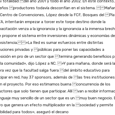
si totalidad del año 2001 y todo el año 2002. En este contexto,
eños productores todavía desconfían en el sistema. Mañan
l Centro de Convenciones, López desde la FCF, Bosques del Pla
TA, intentarán empezar a torcer este torpe destino donde la
itación venza a la ignorancia y la ignorancia a la inmensa brec
propone el sistema entre inversiones dinámicas y economías de
istencia. »La Red es sumar esfuerzos entre distintas
tuciones privadas y públicas para poner las capacidades a
osición en pro de un sector que termina generando beneficios p
 la comunidad», dijo López a NC. »Y para mañana, donde será l
ra vez que la facultad salga fuera del ámbito educativo para
cipar en red, hay 37 sponsors, además de las tres instituciones
ran el proyecto. Por eso estimamos buena concurrencia de los
ctores que solo tienen que participar. Allí van a recibir informa
enguaje muy sencillo de un sector que es un muy buen negocio. 
o que genera un efecto multiplicador en la sociedad y permite
bilidad para todos», aseguró el decano