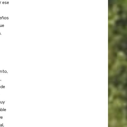
r ese
ueños
que
.
anto,
,
 de
e
muy
able
De
al,