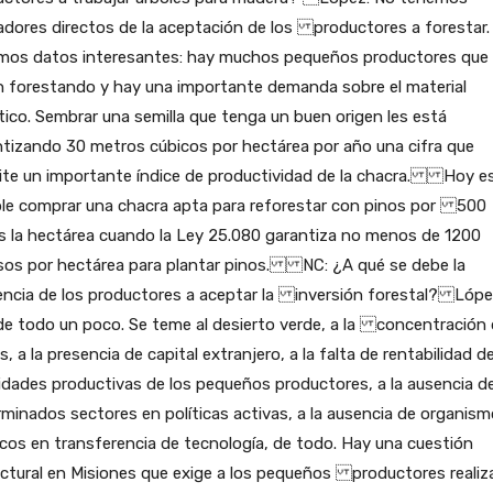
adores directos de la aceptación de los productores a forestar.
mos datos interesantes: hay muchos pequeños productores que
n forestando y hay una importante demanda sobre el material
ico. Sembrar una semilla que tenga un buen origen les está
tizando 30 metros cúbicos por hectárea por año una cifra que
ite un importante índice de productividad de la chacra. Hoy e
ble comprar una chacra apta para reforestar con pinos por 500
s la hectárea cuando la Ley 25.080 garantiza no menos de 1200
s por hectárea para plantar pinos. NC: ¿A qué se debe la
encia de los productores a aceptar la inversión forestal? Lópe
de todo un poco. Se teme al desierto verde, a la concentración
as, a la presencia de capital extranjero, a la falta de rentabilidad de
idades productivas de los pequeños productores, a la ausencia d
minados sectores en políticas activas, a la ausencia de organis
cos en transferencia de tecnología, de todo. Hay una cuestión
ctural en Misiones que exige a los pequeños productores realiz