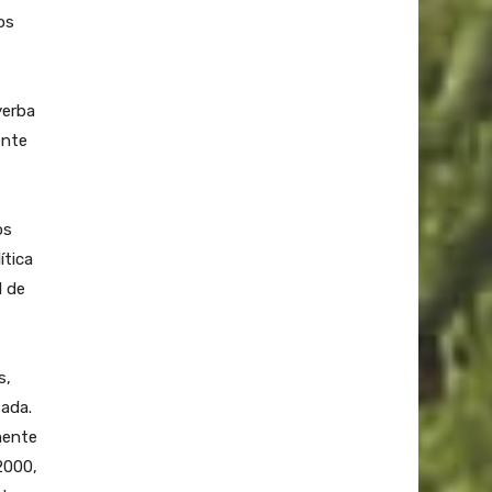
os
yerba
ente
os
ítica
l de
s,
tada.
mente
2000,