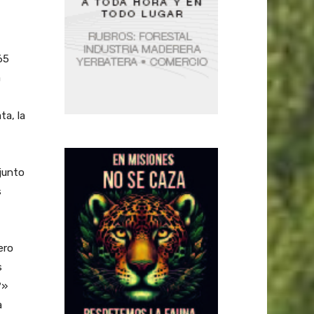
65
a
a, la
junto
s
ero
s
?»
a