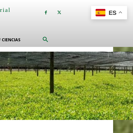
rial
ES
a
F CIENCIAS