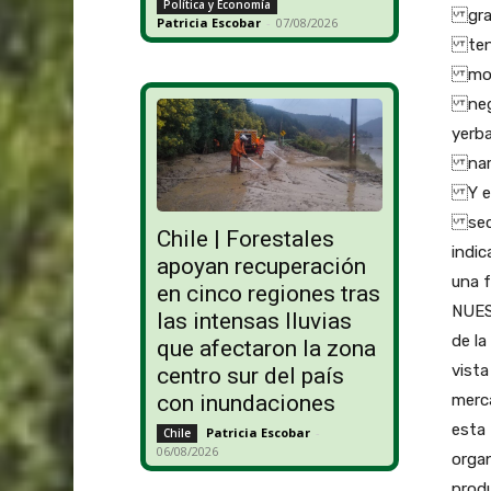
Política y Economía
grand
Patricia Escobar
-
07/08/2026
tende
modo,
negoc
yerba
naran
Y eso
sect
Chile | Forestales
indi
apoyan recuperación
una f
en cinco regiones tras
NUES
las intensas lluvias
de l
que afectaron la zona
vista
centro sur del país
merc
con inundaciones
esta
Patricia Escobar
-
Chile
06/08/2026
organ
prod