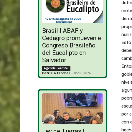
deter
motiv
dentr
propi
Brasil | ABAF y
reali
Cedagro promueven el
Esto 
Congreso Brasileño
deber
del Eucalipto en
cambi
Salvador
Enton
Agenda Forestal
Patricia Escobar
-
05/08/2026
gobie
nive
algu
pobr
escu
por e
con e
hech
Ley de Tierras |