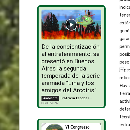
indic
tene
está
genét
garan
De la concientización
perm
al entretenimiento: se
posi
presentó en Buenos
peso
Aires la segunda
peso
temporada de la serie
retic
animada “Lina y los
Hay 
amigos del Arcoíris”
tierr
Patricia Escobar
-
Ambiente
activ
06/08/2026
deter
técni
estru