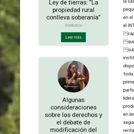
la ca
Ley de tierras: “La
propiedad rural
pequ
conlleva soberanía”
en e
el IN
05/08/2026
capac
Leer más
que 
subs
insti
disp
toda
prime
parti
lide
Algunas
produ
consideraciones
sobre los derechos y
en l
el debate de
segur
modificación del
renta