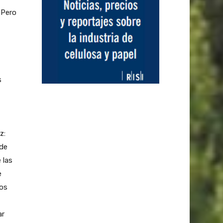
 Pero
s
z:
 de
 las
e
mos
ar