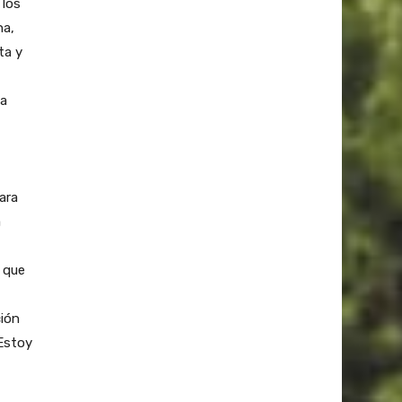
 los
a,
ta y
ha
ara
a
 que
ción
Estoy