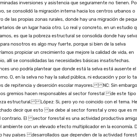
minadas inversiones y asistencia que seguramente no tienen. Po
o, se consolidó la migración interna hacia los centros urbanos o
o de las propias zonas rurales, donde hay una migración de peq
etarios de un lugar hacia otro. Lo real y concreto, en un estudio 
zamos, es que la pobreza estructural se consolida donde hay selva
para nosotros es algo muy fuerte, porque si bien de la selva
íamos propiciar un crecimiento que mejore la calidad de vida, en
o, allí se consolidadas las necesidades básicas insatisfechas.
ces uno podría plantear que donde está la selva está ausente el
rno. O, en la selva no hay la salud pública, ni educación y por lo t
les de repitencia y deserción escolar mayores. NC: Sin embargo
nos gremios hacen responsables al sector forestal de este tipo
eza estructural. López: Si, pero yo no coincido con el tema. H
chado decir que esto se debe al sector forestal y creo que es 
l contrario. El sector forestal es una actividad productiva amig
l ambiente con un elevado efecto multiplicador en la economía. 
o hay países desarrollados que dependen de la actividad forest