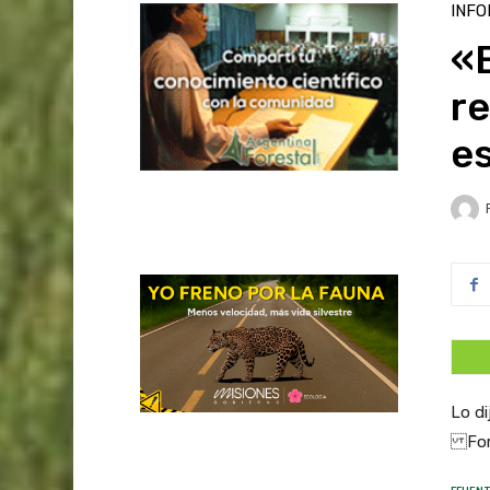
INFO
«E
re
e
Lo di
For