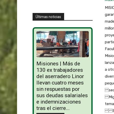
FFUENT
MISIO
garan
Últimas noticias
mader
millo
proye
part
Facul
Misi
lanz
Misiones | Más de
130 ex trabajadores
a otr
del aserradero Linor
dive
llevan cuatro meses
peque
sin respuestas por
sect
sus deudas salariales
Migu
e indemnizaciones
temas
tras el cierre...
En el