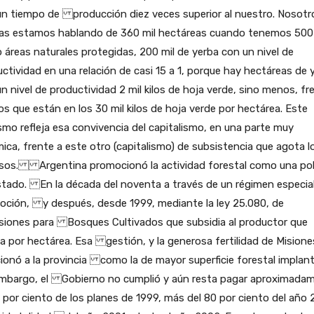
un tiempo de producción diez veces superior al nuestro. Nosotr
as estamos hablando de 360 mil hectáreas cuando tenemos 500
áreas naturales protegidas, 200 mil de yerba con un nivel de
ctividad en una relación de casi 15 a 1, porque hay hectáreas de 
n nivel de productividad 2 mil kilos de hoja verde, sino menos, fr
os que están en los 30 mil kilos de hoja verde por hectárea. Este
smo refleja esa convivencia del capitalismo, en una parte muy
ica, frente a este otro (capitalismo) de subsistencia que agota l
rsos. Argentina promocionó la actividad forestal como una pol
stado. En la década del noventa a través de un régimen especia
oción, y después, desde 1999, mediante la ley 25.080, de
rsiones para Bosques Cultivados que subsidia al productor que
a por hectárea. Esa gestión, y la generosa fertilidad de Misione
ionó a la provincia como la de mayor superficie forestal implan
embargo, el Gobierno no cumplió y aún resta pagar aproximada
 por ciento de los planes de 1999, más del 80 por ciento del año 