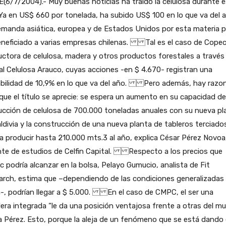
(6/7/2004).- Muy buenas noticias ha traído la celulosa durante 
Ya en US$ 660 por tonelada, ha subido US$ 100 en lo que va del a
manda asiática, europea y de Estados Unidos por esta materia p
eneficiado a varias empresas chilenas. Tal es el caso de Copec
ctora de celulosa, madera y otros productos forestales a través
lial Celulosa Arauco, cuyas acciones -en $ 4.670- registran una
abilidad de 10,9% en lo que va del año. Pero además, hay razo
que el título se aprecie: se espera un aumento en su capacidad de
cción de celulosa de 700.000 toneladas anuales con su nueva pl
ldivia y la construcción de una nueva planta de tableros terciado
a producir hasta 210.000 mts.3 al año, explica César Pérez Novoa
nte de estudios de Celfin Capital. Respecto a los precios que
 podría alcanzar en la bolsa, Pelayo Gumucio, analista de Fit
rch, estima que –dependiendo de las condiciones generalizadas 
-, podrían llegar a $ 5.000. En el caso de CMPC, el ser una
era integrada “le da una posición ventajosa frente a otras del m
 Pérez. Esto, porque la aleja de un fenómeno que se está dando