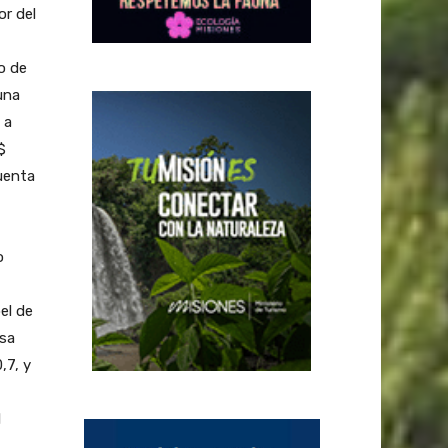
or del
o de
una
 a
$
uenta
o
el de
rsa
,7, y
l