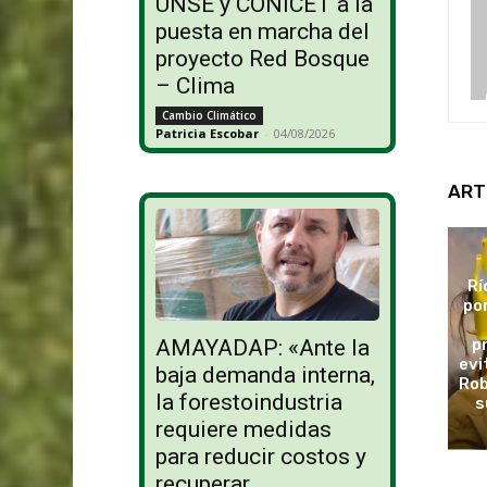
UNSE y CONICET a la
puesta en marcha del
proyecto Red Bosque
– Clima
Cambio Climático
Patricia Escobar
-
04/08/2026
ART
Rí
po
p
AMAYADAP: «Ante la
evi
baja demanda interna,
Rob
la forestoindustria
s
requiere medidas
para reducir costos y
recuperar