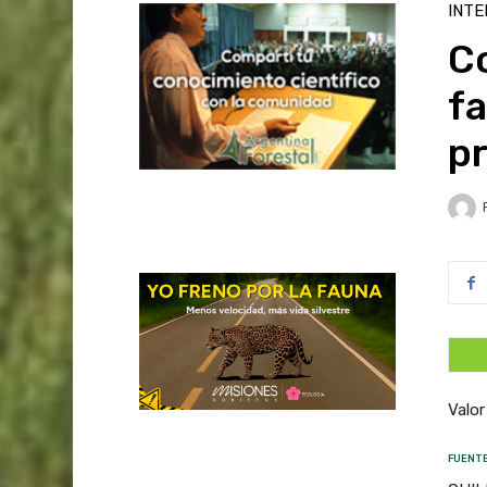
INTE
C
fa
pr
Valor
FUENTE