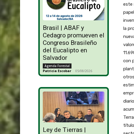
este 
papel
inven
Brasil | ABAF y
la p
Cedagro promueven el
nueva
Congreso Brasileño
valor
del Eucalipto en
11.6
Salvador
con p
Agenda Forestal
plant
Patricia Escobar
-
05/08/2026
otros
esti
empre
diari
acumu
Terra
títu
Ley de Tierras |
secto