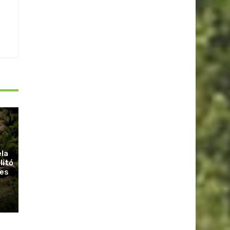
ela
litó
ues
r