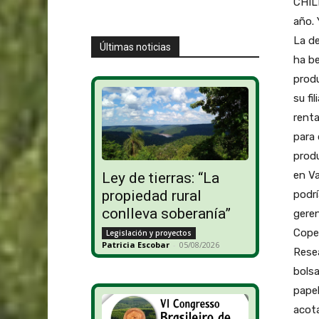
CHILE
año. 
La de
Últimas noticias
ha b
produ
su fi
rent
para 
produ
en Va
Ley de tierras: “La
propiedad rural
podrí
conlleva soberanía”
gere
Copec
Legislación y proyectos
Patricia Escobar
-
05/08/2026
Resea
bolsa
papel
acota