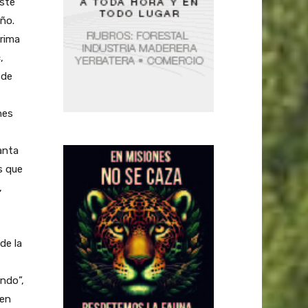
este
ño.
rima
,
 de
nes
anta
s que
,
de la
undo”,
 en