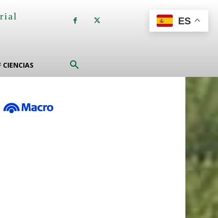
rial
ES
a
F CIENCIAS