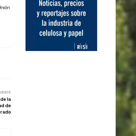
Unión
UIENTE
de la
ad de
orado