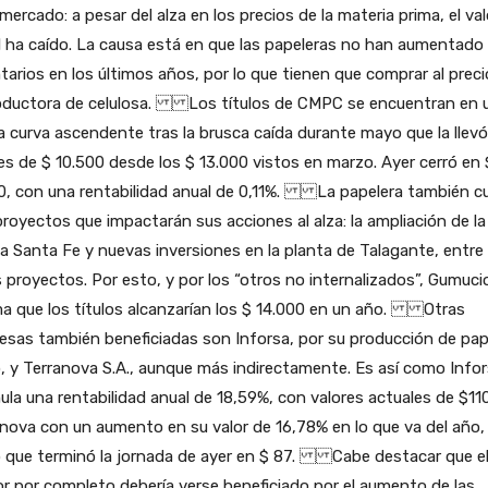
mercado: a pesar del alza en los precios de la materia prima, el val
 ha caído. La causa está en que las papeleras no han aumentado
tarios en los últimos años, por lo que tienen que comprar al preci
roductora de celulosa. Los títulos de CMPC se encuentran en 
 curva ascendente tras la brusca caída durante mayo que la llevó
es de $ 10.500 desde los $ 13.000 vistos en marzo. Ayer cerró en 
90, con una rentabilidad anual de 0,11%. La papelera también c
royectos que impactarán sus acciones al alza: la ampliación de la
a Santa Fe y nuevas inversiones en la planta de Talagante, entre
 proyectos. Por esto, y por los “otros no internalizados”, Gumuci
ma que los títulos alcanzarían los $ 14.000 en un año. Otras
sas también beneficiadas son Inforsa, por su producción de pap
o, y Terranova S.A., aunque más indirectamente. Es así como Info
la una rentabilidad anual de 18,59%, con valores actuales de $110
nova con un aumento en su valor de 16,78% en lo que va del año,
lo que terminó la jornada de ayer en $ 87. Cabe destacar que e
r por completo debería verse beneficiado por el aumento de las