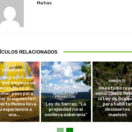
Matias
ÍCULOS RELACIONADOS
DESTACADAS
o Negro | «Saber
AMBIENTE
r qué empieza un
incendio es el
Un estudio rev
rimer paso para
cómo Chaco debi
LEGISLACIÓN Y
PROYECTOS
tar el siguiente»:
la Ley de Bosq
erto Molina lleva
Ley de tierras: “La
para habilita
u experiencia a
propiedad rural
desmontes
una...
conlleva soberanía”
masivos