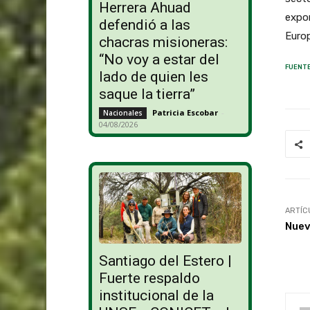
Herrera Ahuad
expo
defendió a las
Eu
chacras misioneras:
“No voy a estar del
FUENTE
lado de quien les
saque la tierra”
Patricia Escobar
-
Nacionales
04/08/2026
ARTÍC
Nuev
Santiago del Estero |
Fuerte respaldo
institucional de la