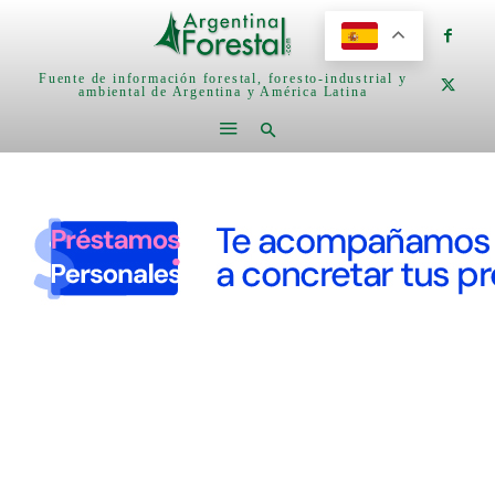
Fuente de información forestal, foresto-industrial y
ambiental de Argentina y América Latina