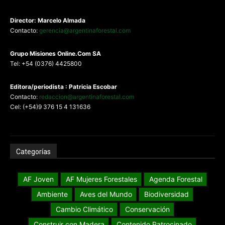
Director: Marcelo Almada
Contacto:
gerencia@argentinaforestal.com
G
rupo Misiones
Online.Com
SA
Tel: +54 (0376) 4425800
Editora/periodista : Patricia Escobar
Contacto:
redaccion@argentinaforestal.com
Cel: (+54)9 376 15 4 131636
Categorías
AF Joven
AF Mujeres Forestales
Agenda Forestal
Ambiente
Aves del Mundo
Biodiversidad
Cambio Climático
Conservación
Construir con Madera
Contenido Patrocinado