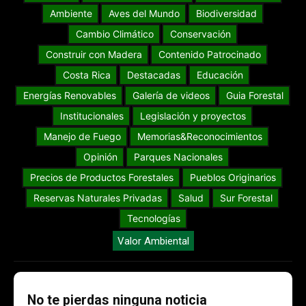
Ambiente
Aves del Mundo
Biodiversidad
Cambio Climático
Conservación
Construir con Madera
Contenido Patrocinado
Costa Rica
Destacadas
Educación
Energías Renovables
Galería de videos
Guia Forestal
Institucionales
Legislación y proyectos
Manejo de Fuego
Memorias&Reconocimientos
Opinión
Parques Nacionales
Precios de Productos Forestales
Pueblos Originarios
Reservas Naturales Privadas
Salud
Sur Forestal
Tecnologías
Valor Ambiental
No te pierdas ninguna noticia