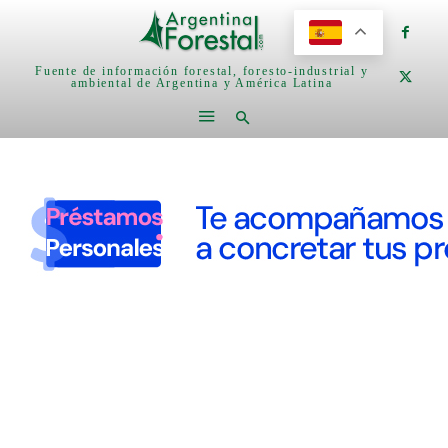
Fuente de información forestal, foresto-industrial y
ambiental de Argentina y América Latina