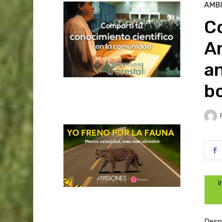
AMB
C
A
an
b
I
Despu