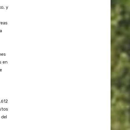
co, y
reas
a
nes
s en
e
.612
estos
 del