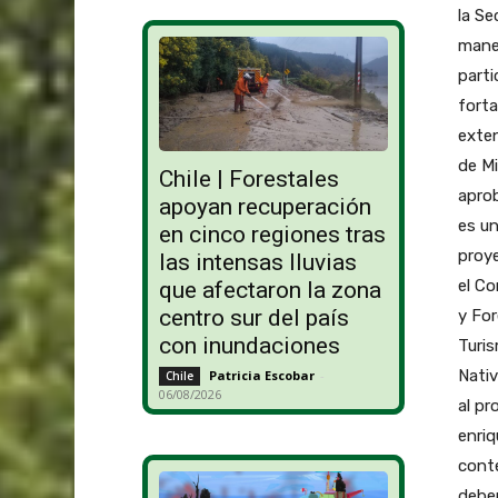
la Se
maner
parti
forta
exten
de Mi
Chile | Forestales
aprob
apoyan recuperación
es un
en cinco regiones tras
proye
las intensas lluvias
el Co
que afectaron la zona
centro sur del país
y For
con inundaciones
Turis
Nativ
Patricia Escobar
-
Chile
06/08/2026
al pr
enriq
cont
debem