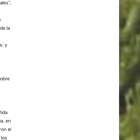
les”,
e
de la
s; y
sobre
Vida
ia, en
ron el
 los