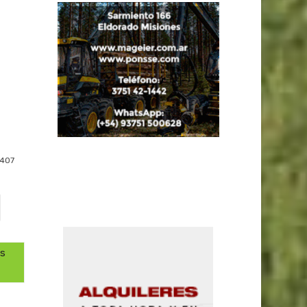
407
os