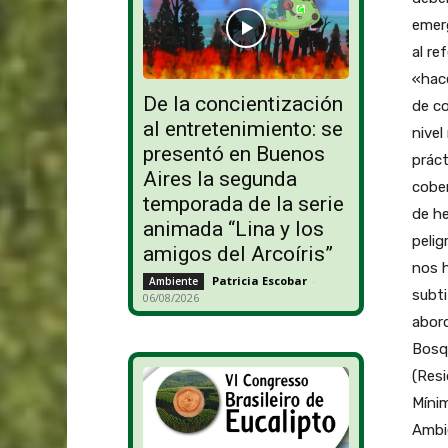
emerg
al re
«hace
De la concientización
de co
al entretenimiento: se
nivel
presentó en Buenos
práct
Aires la segunda
cober
temporada de la serie
de he
animada “Lina y los
pelig
amigos del Arcoíris”
nos h
Patricia Escobar
-
Ambiente
subti
06/08/2026
abor
Bosqu
(Resi
Mínim
Ambie