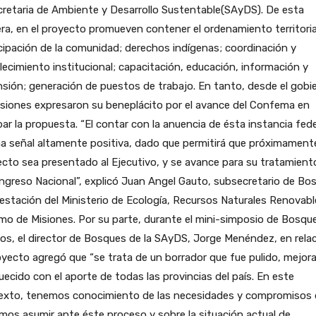
cretaria de Ambiente y Desarrollo Sustentable(SAyDS). De esta
a, en el proyecto promueven contener el ordenamiento territoria
cipación de la comunidad; derechos indígenas; coordinación y
lecimiento institucional; capacitación, educación, información y
sión; generación de puestos de trabajo. En tanto, desde el gobi
siones expresaron su beneplácito por el avance del Confema en
ar la propuesta. “El contar con la anuencia de ésta instancia fede
a señal altamente positiva, dado que permitirá que próximamente
cto sea presentado al Ejecutivo, y se avance para su tratamient
ngreso Nacional”, explicó Juan Angel Gauto, subsecretario de Bo
estación del Ministerio de Ecología, Recursos Naturales Renovabl
mo de Misiones. Por su parte, durante el mini-simposio de Bosqu
os, el director de Bosques de la SAyDS, Jorge Menéndez, en rela
oyecto agregó que “se trata de un borrador que fue pulido, mejor
uecido con el aporte de todas las provincias del país. En este
exto, tenemos conocimiento de las necesidades y compromisos
os asumir ante éste proceso y sobre la situación actual de