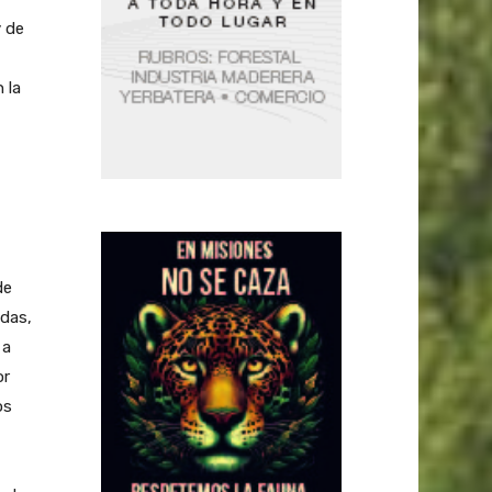
y de
 la
de
idas,
 a
or
os