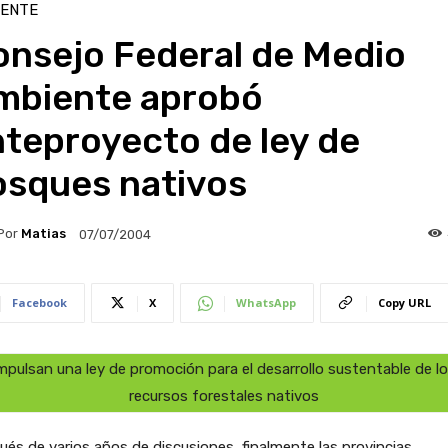
IENTE
onsejo Federal de Medio
mbiente aprobó
teproyecto de ley de
osques nativos
Por
Matias
07/07/2004
Facebook
X
WhatsApp
Copy URL
mpulsan una ley de promoción para el desarrollo sustentable de l
recursos forestales nativos
és de varios años de discusiones, finalmente las provincias