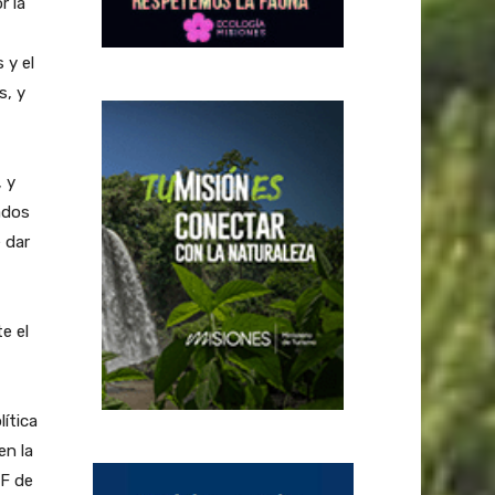
r la
 y el
s, y
, y
ados
 dar
e el
lítica
en la
RF de