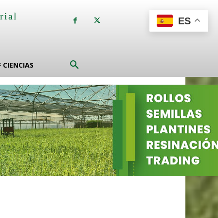
rial
ES
a
F CIENCIAS