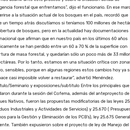
encia forestal que enfrentamos”, dijo el funcionario. En ese mar
ferirse a la situación actual de los bosques en el país, recordó que
 un tiempo atrás discutíamos si teníamos 100 millones de hectá
bertura de bosques, pero en la actualidad hay documentaciones 
 nacional que afirman que en nuestro país en los últimos 60 años
icamente se han perdido entre un 60 a 70 % de la superficie con
tura de masa forestal, y quedarían sólo un poco más de 33 millo
ctáreas. Por lo tanto, estamos en una situación crítica con zona
ro, sensibles, porque en algunas regiones estos cambios hoy ya s
ace casi imposible volver a restaurar”, advirtió Menéndez.
tulo/Seminario y exposiciones/subtitulo Entre los principales que
daron durante la sesión del Cofema, además del anteproyecto de
es Nativos, fueron las propuestas modificatorias de las leyes 25
duos Industriales y Actividades de Servicios) y 25.670 ( Presupu
os para la Gestión y Eliminación de los PCB’s), ley 25.675 General
nte. También expusieron sobre el proyecto de ley de Manejo del