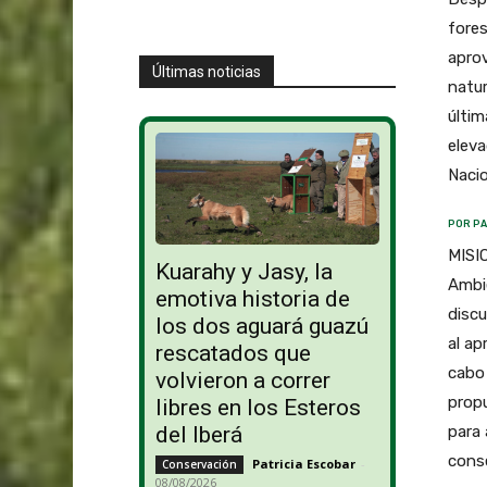
fores
apro
Últimas noticias
natur
últim
eleva
Nacio
POR PA
MISI
Kuarahy y Jasy, la
Ambie
emotiva historia de
discu
los dos aguará guazú
al ap
rescatados que
cabo
volvieron a correr
propu
libres en los Esteros
para 
del Iberá
conse
Patricia Escobar
-
Conservación
08/08/2026