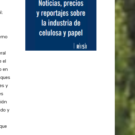
l;
erno
ral
 el
o en
sques
es y
es
ción
ado y
 que