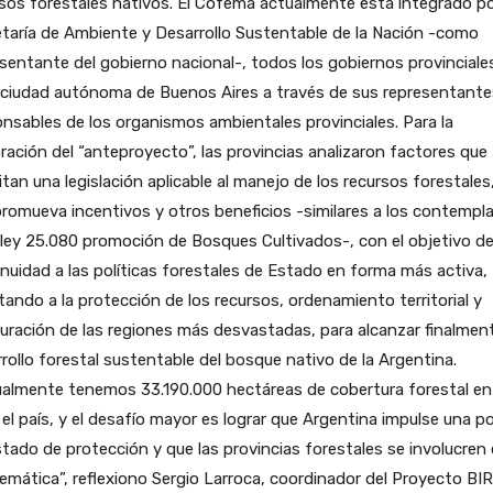
sos forestales nativos. El Cofema actualmente está integrado po
taría de Ambiente y Desarrollo Sustentable de la Nación -como
sentante del gobierno nacional-, todos los gobiernos provinciales
 ciudad autónoma de Buenos Aires a través de sus representante
nsables de los organismos ambientales provinciales. Para la
ración del “anteproyecto”, las provincias analizaron factores que
tan una legislación aplicable al manejo de los recursos forestales
romueva incentivos y otros beneficios -similares a los contempl
 ley 25.080 promoción de Bosques Cultivados-, con el objetivo de
nuidad a las políticas forestales de Estado en forma más activa,
ando a la protección de los recursos, ordenamiento territorial y
uración de las regiones más desvastadas, para alcanzar finalment
rollo forestal sustentable del bosque nativo de la Argentina.
ualmente tenemos 33.190.000 hectáreas de cobertura forestal en
el país, y el desafío mayor es lograr que Argentina impulse una po
tado de protección y que las provincias forestales se involucren 
emática”, reflexiono Sergio Larroca, coordinador del Proyecto BI