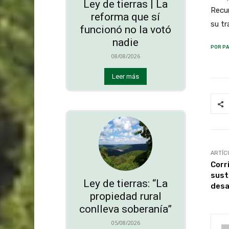
Ley de tierras | La
Recu
reforma que sí
su tr
funcionó no la votó
nadie
POR PA
08/08/2026
Leer más
ARTÍC
Corr
sust
Ley de tierras: “La
desa
propiedad rural
conlleva soberanía”
05/08/2026