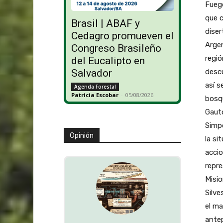
Fuego
que c
Brasil | ABAF y
diser
Cedagro promueven el
Argen
Congreso Brasileño
regi
del Eucalipto en
descu
Salvador
así s
Agenda Forestal
Patricia Escobar
-
05/08/2026
bosqu
Gauto
Simpo
Opinión
la si
accio
repre
Misio
Silve
el ma
antep