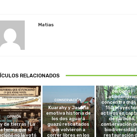
Matias
ÍCULOS RELACIONADOS
CHILE
Mercado de
carbono |
Latinoaméric
CONSERVACIÓN
concentra más
Kuarahy y Jasy, la
150 proyecto
emotiva historia de
activos en capt
OPINIÓN
los dos aguará
de carbono,
y de tierras | La
guazú rescatados
conservación de
reforma que sí
que volvieron a
biodiversidad
ncionó no la votó
correr libres en los
restauración 