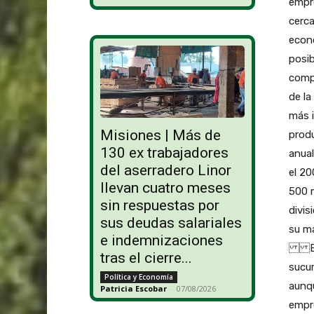
empr
cerca
econó
posi
comp
de la
más i
Misiones | Más de
produ
130 ex trabajadores
anua
del aserradero Linor
el 20
llevan cuatro meses
500 m
sin respuestas por
divis
sus deudas salariales
su ma
e indemnizaciones
En Ch
tras el cierre...
sucur
Política y Economía
aunq
Patricia Escobar
-
07/08/2026
empre