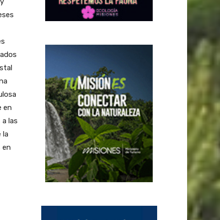
uy
eses
es
iados
stal
una
ulosa
e en
 a las
 la
s en