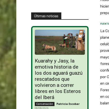
hicie
prepa
Últimas noticias
FUENTE
La C
plane
celul
provi
mayor
Kuarahy y Jasy, la
fores
emotiva historia de
confi
los dos aguará guazú
por C
rescatados que
en c
volvieron a correr
Fore
libres en los Esteros
en co
del Iberá
balan
Patricia Escobar
-
Conservación
08/08/2026