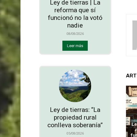
Ley de tierras | La
reforma que sí
funcionó no la votó
nadie
08/08/2026
Leer más
ART
Ley de tierras: “La
propiedad rural
conlleva soberanía”
Le
05/08/2026
fu