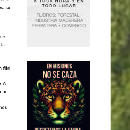
es, se
que
nta
ilial
e
ptó
onar
amos