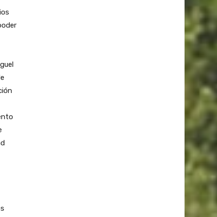
ios
poder
iguel
de
ción
ento
e
ad
os