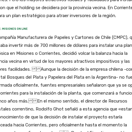
ron que el holding se decidiera por la provincia vecina. En Corrient
ra un plan estratégico para atraer inversores de la región.
: MISIONES ON LINE
ompañía Manufacturera de Papeles y Cartones de Chile (CMPC), 
aba invertir más de 700 millones de dólares para instalar una pla
ósica en Misiones o Corrientes, decidió volcar la balanza hacia la
ncia vecina en virtud de los mayores atractivos impositivos y las
es facilidades. Aunque la decisión de la empresa chilena -con f
tal Bosques del Plata y Papelera del Plata en la Argentina- no fu
rmada oficialmente, fuentes empresariales señalaron que ya se o
orrientes para la instalación de la planta, que comenzará a funci
inco años más. En el mismo sentido, el director de Recursos
stales correntino, Rodolfo Ghot señaló a esta agencia que «est
nocimiento de que la decisión de instalar el proyecto estaría
ceada hacia Corrientes, pero oficialmente hasta el momento la