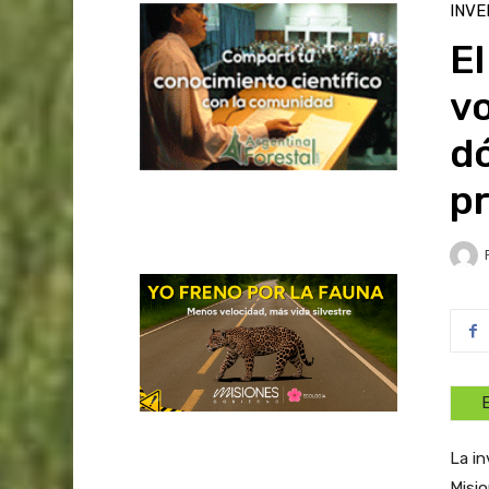
INVE
E
vo
dó
pr
La in
Misio