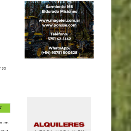
130
7
do en
arse,