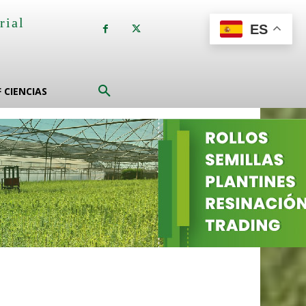
rial
ES
a
F CIENCIAS