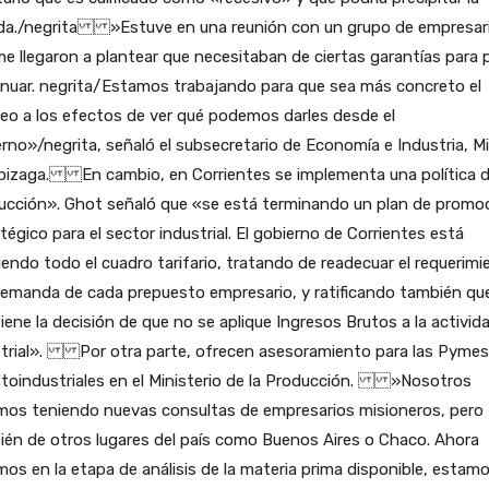
ida./negrita »Estuve en una reunión con un grupo de empresar
e llegaron a plantear que necesitaban de ciertas garantías para 
nuar. negrita/Estamos trabajando para que sea más concreto el
eo a los efectos de ver qué podemos darles desde el
rno»/negrita, señaló el subsecretario de Economía e Industria, M
bizaga. En cambio, en Corrientes se implementa una política 
ucción». Ghot señaló que «se está terminando un plan de promo
tégico para el sector industrial. El gobierno de Corrientes está
iendo todo el cuadro tarifario, tratando de readecuar el requerimi
demanda de cada prepuesto empresario, y ratificando también qu
ene la decisión de que no se aplique Ingresos Brutos a la activid
strial». Por otra parte, ofrecen asesoramiento para las Pymes
stoindustriales en el Ministerio de la Producción. »Nosotros
mos teniendo nuevas consultas de empresarios misioneros, pero
én de otros lugares del país como Buenos Aires o Chaco. Ahora
os en la etapa de análisis de la materia prima disponible, estam