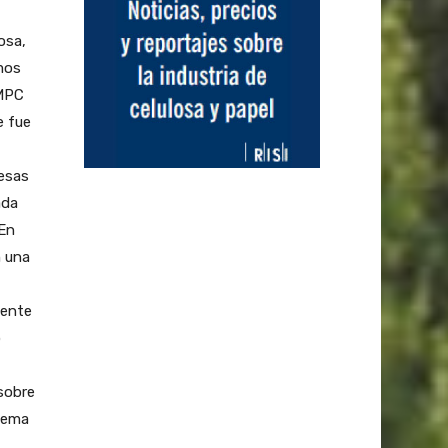
osa,
imos
MPC
e fue
resas
ada
 En
n una
mente
o
sobre
uema