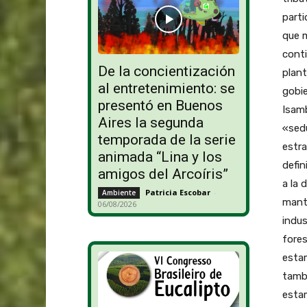
part
que m
conti
De la concientización
plant
al entretenimiento: se
gobie
presentó en Buenos
Isam
Aires la segunda
«sed
temporada de la serie
estra
animada “Lina y los
defin
amigos del Arcoíris”
a la 
Patricia Escobar
-
Ambiente
manti
06/08/2026
indu
fore
esta
tambi
estam