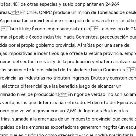
iptos, 101 de otras especies y suelo por plantar en 24.969
áreas. En Chile, CMPC produce un millón de toneladas de celul
Argentina fue convirtiéndose en un polo de desarrollo en los últ
. subtitulo/Éxodo empresario/subtitulo La decisión de C
rma el posible éxodo industrial hacia Corrientes, preocupación qu
ida por el propio gobierno provincial. Atraídas por una serie de
jas impositivas e incentivos que ofrece la vecina provincia, emp
neras del sector forestal y de la producción yerbatera analizan c
más seriamente la posibilidad de trasladarse hacia Corrientes.
rovincia las industrias no tributan Ingresos Brutos y cuentan co
a eléctrica diferencial que las beneficia luego de alcanzar un
rminado nivel de producción. En rigor de verdad, no son sola
 ventajas las que determinarían el éxodo. El decreto del Ejecutiv
nero que volvió a gravar con un 2,5% de Ingresos Brutos a las
trias, sumada a la amenaza de un impuesto provincial que caería 
espaldas de las empresas exportadoras generaron negrita/un esq
tario que es calificado como «recesivo» y que podría precipitar la