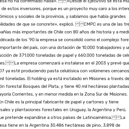
esa no ha confirmado nada». »Desde el Ejecutivo se está m
 de estos inversores, porque es un proyecto muy caro a los inter
micos y sociales de la provincia, y sabíamos que había grandes
bilidades de que se concrete», explicó. CMPC es una de las tr
añías más importantes de Chile con 80 años de historia y a med
 década de los ’90 la empresa se consolidó como el complejo fore
mportante del país, con una dotación de 10.000 trabajadores y 
cción de 371.000 toneladas de papel y 660.000 toneladas de cel
les. La empresa comenzará a instalarse en el 2003 y prevé qu
07 ya esté produciendo pasta celulósica con volúmenes cercanos
il toneladas. El holding ya está instalado en Misiones a través de
ión forestal Bosques del Plata, y tiene 40 mil hectáreas plantada
yoría Corrientes, y en menor medida en la Zona Sur de Misiones.
ile es la principal fabricante de papel y cartones y tiene
sales y plantaciones forestales en Uruguay, la Argentina y Perú,
ue pretende expandirse a otros países de Latinoamérica. La
sa tiene en la Argentina 30.486 hectáreas de pino, 3.898 de