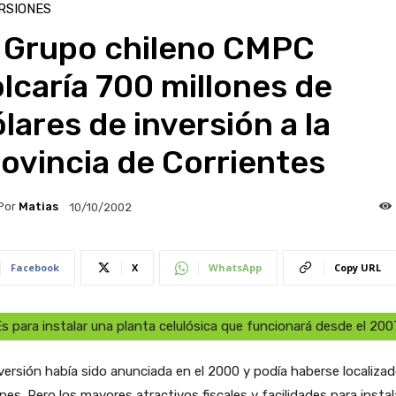
RSIONES
l Grupo chileno CMPC
lcaría 700 millones de
lares de inversión a la
ovincia de Corrientes
Por
Matias
10/10/2002
Facebook
X
WhatsApp
Copy URL
Es para instalar una planta celulósica que funcionará desde el 200
versión había sido anunciada en el 2000 y podía haberse localiza
nes. Pero los mayores atractivos fiscales y facilidades para instal