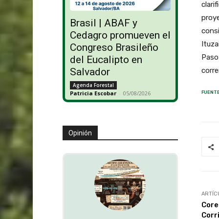
clari
proye
Brasil | ABAF y
consi
Cedagro promueven el
Ituza
Congreso Brasileño
Paso 
del Eucalipto en
corr
Salvador
Agenda Forestal
Patricia Escobar
-
05/08/2026
FUENTE
Opinión
ARTÍC
Core
Corr