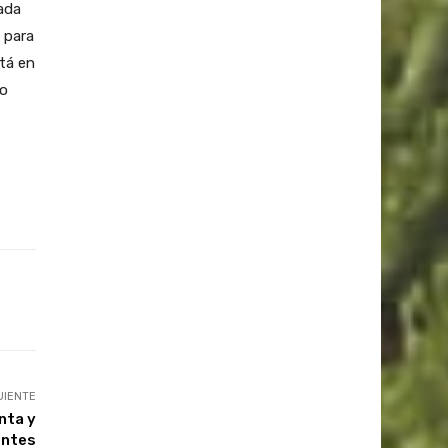
cada
 para
stá en
mo
UIENTE
nta y
entes