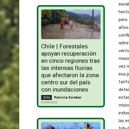
eucal
hect
pero 
años
confi
admit
Chile | Forestales
venta
apoyan recuperación
misio
en cinco regiones tras
vez 
las intensas lluvias
esa p
que afectaron la zona
centro sur del país
tarif
con inundaciones
dete
estas
Patricia Escobar
-
Chile
06/08/2026
misio
indus
las 
tribu