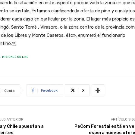
ficando la situación en este aspecto porque varía la zona en que 
cto se instale. Estamos clarificando la oferta de pino y eucalytus
derar cada caso en particular por la zona. El lugar más propicio e
ingó, Santo Tomé , Virasoro, o la zona centro de la provincia co
de los Libres y Monte Caseros, étc», enumeró el funcionario
entino.
: MISIONES ON LINE
Facebook
X
Cuota
ULO ANTERIOR
ARTÍCULO SIG
a y Chile apuestan a
PeCom Forestal está en ve
ientes
espera nuevos ofer