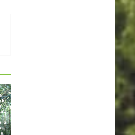
a
 de
s
ura
 la
 o
de