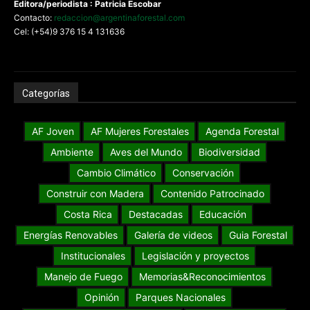
Editora/periodista : Patricia Escobar
Contacto:
redaccion@argentinaforestal.com
Cel: (+54)9 376 15 4 131636
Categorías
AF Joven
AF Mujeres Forestales
Agenda Forestal
Ambiente
Aves del Mundo
Biodiversidad
Cambio Climático
Conservación
Construir con Madera
Contenido Patrocinado
Costa Rica
Destacadas
Educación
Energías Renovables
Galería de videos
Guia Forestal
Institucionales
Legislación y proyectos
Manejo de Fuego
Memorias&Reconocimientos
Opinión
Parques Nacionales