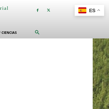
rial
ES
a
F CIENCIAS