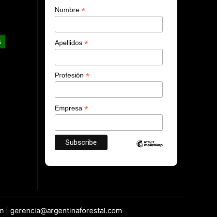
*
Nombre
s
*
Apellidos
*
Profesión
*
Empresa
m | gerencia@argentinaforestal.com