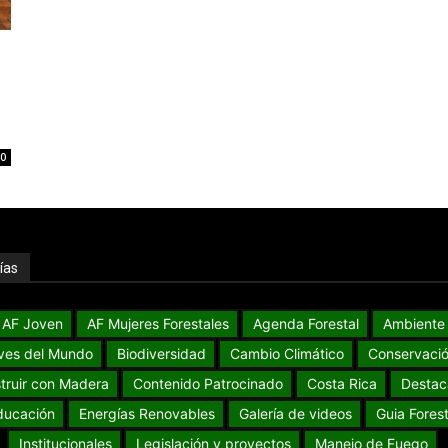
0
ías
AF Joven
AF Mujeres Forestales
Agenda Forestal
Ambiente
ves del Mundo
Biodiversidad
Cambio Climático
Conservaci
truir con Madera
Contenido Patrocinado
Costa Rica
Destac
ducación
Energías Renovables
Galería de videos
Guia Forest
Institucionales
Legislación y proyectos
Manejo de Fuego