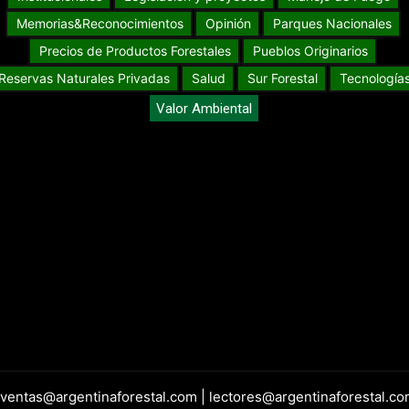
Memorias&Reconocimientos
Opinión
Parques Nacionales
Precios de Productos Forestales
Pueblos Originarios
Reservas Naturales Privadas
Salud
Sur Forestal
Tecnología
Valor Ambiental
 ventas@argentinaforestal.com | lectores@argentinaforestal.co