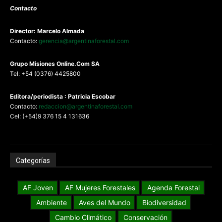
Contacto
Director: Marcelo Almada
Contacto:
gerencia@argentinaforestal.com
G
rupo Misiones
Online.Com
SA
Tel: +54 (0376) 4425800
Editora/periodista : Patricia Escobar
Contacto:
redaccion@argentinaforestal.com
Cel: (+54)9 376 15 4 131636
Categorías
AF Joven
AF Mujeres Forestales
Agenda Forestal
Ambiente
Aves del Mundo
Biodiversidad
Cambio Climático
Conservación