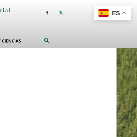
rial
ES
a
F CIENCIAS