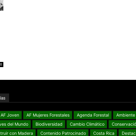
0
ías
AF Joven
AF Mujeres Forestales
Agenda Forestal
Ambiente
ves del Mundo
Biodiversidad
Cambio Climático
Conservaci
truir con Madera
Contenido Patrocinado
Costa Rica
Destac