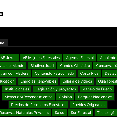
0
ías
AF Joven
AF Mujeres Forestales
Agenda Forestal
Ambiente
ves del Mundo
Biodiversidad
Cambio Climático
Conservaci
truir con Madera
Contenido Patrocinado
Costa Rica
Destac
ducación
Energías Renovables
Galería de videos
Guia Forest
Institucionales
Legislación y proyectos
Manejo de Fuego
Memorias&Reconocimientos
Opinión
Parques Nacionales
Precios de Productos Forestales
Pueblos Originarios
Reservas Naturales Privadas
Salud
Sur Forestal
Tecnología