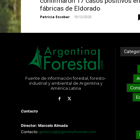
confirmaron 17 casos positivos en
fábricas de Eldorado
Patricia Escobar
-
10/12/2020
Categor
Fuente de información forestal, foresto-
A
industrial y ambiental de Argentina y
Cons
América Latina
E
Contacto
Director: Marcelo Almada
Contacto:
gerencia@argentinaforestal.com