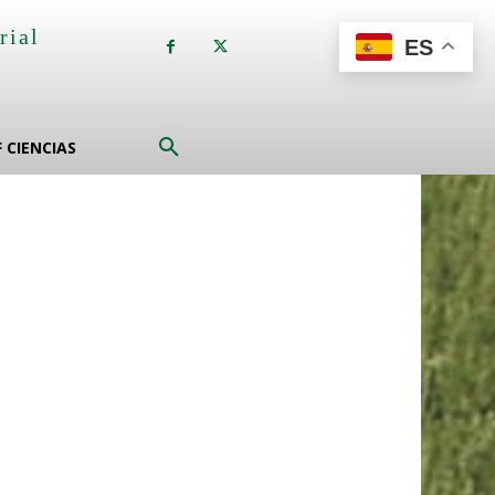
rial
ES
a
F CIENCIAS