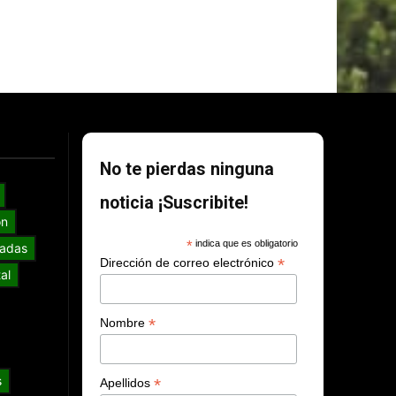
No te pierdas ninguna
noticia ¡Suscribite!
ón
*
indica que es obligatorio
adas
*
Dirección de correo electrónico
al
*
Nombre
s
*
Apellidos