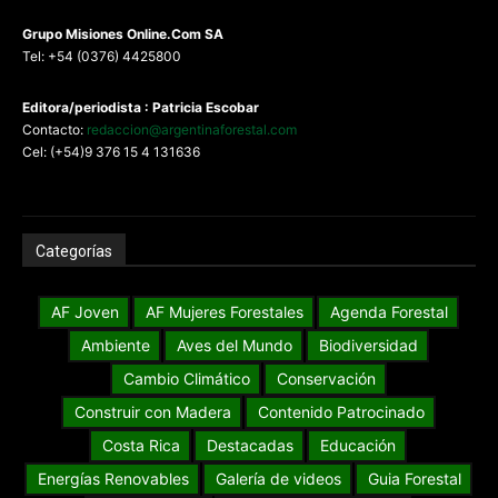
G
rupo Misiones
Online.Com
SA
Tel: +54 (0376) 4425800
Editora/periodista : Patricia Escobar
Contacto:
redaccion@argentinaforestal.com
Cel: (+54)9 376 15 4 131636
Categorías
AF Joven
AF Mujeres Forestales
Agenda Forestal
Ambiente
Aves del Mundo
Biodiversidad
Cambio Climático
Conservación
Construir con Madera
Contenido Patrocinado
Costa Rica
Destacadas
Educación
Energías Renovables
Galería de videos
Guia Forestal