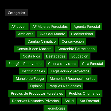
Categorías
AF Joven
AF Mujeres Forestales
Agenda Forestal
Ambiente
Aves del Mundo
Biodiversidad
Cambio Climático
Conservación
Construir con Madera
Contenido Patrocinado
Costa Rica
Destacadas
Educación
Energías Renovables
Galería de videos
Guia Forestal
Institucionales
Legislación y proyectos
Manejo de Fuego
Memorias&Reconocimientos
Opinión
Parques Nacionales
Precios de Productos Forestales
Pueblos Originarios
Reservas Naturales Privadas
Salud
Sur Forestal
Tecnologías