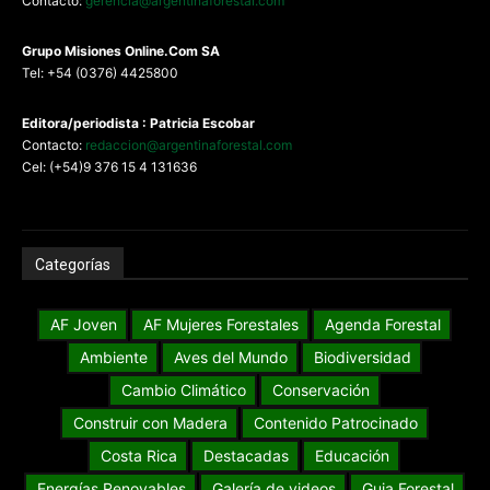
Contacto:
gerencia@argentinaforestal.com
G
rupo Misiones
Online.Com
SA
Tel: +54 (0376) 4425800
Editora/periodista : Patricia Escobar
Contacto:
redaccion@argentinaforestal.com
Cel: (+54)9 376 15 4 131636
Categorías
AF Joven
AF Mujeres Forestales
Agenda Forestal
Ambiente
Aves del Mundo
Biodiversidad
Cambio Climático
Conservación
Construir con Madera
Contenido Patrocinado
Costa Rica
Destacadas
Educación
Energías Renovables
Galería de videos
Guia Forestal