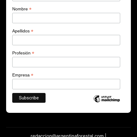
*
Nombre
*
Apellidos
*
Profesión
*
Empresa
redaccion@argentinaforestal.com |