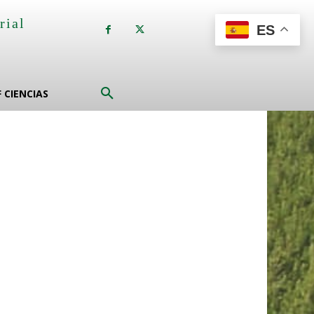
rial
ES
a
F CIENCIAS