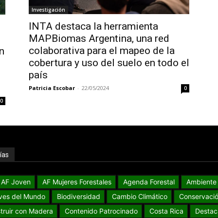
Investigación
INTA destaca la herramienta
MAPBiomas Argentina, una red
colaborativa para el mapeo de la
n
cobertura y uso del suelo en todo el
país
Patricia Escobar
-
22/05/2024
0
0
ías
AF Joven
AF Mujeres Forestales
Agenda Forestal
Ambiente
ves del Mundo
Biodiversidad
Cambio Climático
Conservaci
truir con Madera
Contenido Patrocinado
Costa Rica
Destac