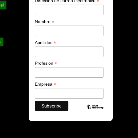
*
Dirección de correo electrónico
al
*
Nombre
s
*
Apellidos
*
Profesión
*
Empresa