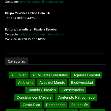
Contacto:
gerencia@argentinaforestal.com
G
rupo Misiones
Online.Com
SA
Tel: +54 (0376) 4425800
Editora/periodista : Patricia Escobar
Contacto:
redaccion@argentinaforestal.com
Cel: (+54)9 376 15 4 131636
Categorías
AF Joven
AF Mujeres Forestales
Agenda Forestal
Ambiente
Aves del Mundo
Biodiversidad
Cambio Climático
Conservación
Construir con Madera
Contenido Patrocinado
Costa Rica
Destacadas
Educación