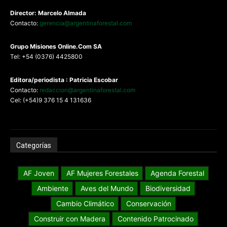
Director: Marcelo Almada
Contacto:
gerencia@argentinaforestal.com
G
rupo Misiones
Online.Com
SA
Tel: +54 (0376) 4425800
Editora/periodista : Patricia Escobar
Contacto:
redaccion@argentinaforestal.com
Cel: (+54)9 376 15 4 131636
Categorías
AF Joven
AF Mujeres Forestales
Agenda Forestal
Ambiente
Aves del Mundo
Biodiversidad
Cambio Climático
Conservación
Construir con Madera
Contenido Patrocinado