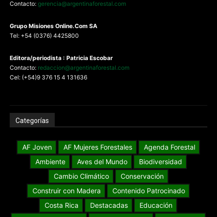
Contacto:
gerencia@argentinaforestal.com
G
rupo Misiones
Online.Com
SA
Tel: +54 (0376) 4425800
Editora/periodista : Patricia Escobar
Contacto:
redaccion@argentinaforestal.com
Cel: (+54)9 376 15 4 131636
Categorías
AF Joven
AF Mujeres Forestales
Agenda Forestal
Ambiente
Aves del Mundo
Biodiversidad
Cambio Climático
Conservación
Construir con Madera
Contenido Patrocinado
Costa Rica
Destacadas
Educación