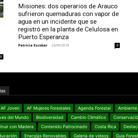
Misiones: dos operarios de Arauco
sufrieron quemaduras con vapor de
agua en un incidente que se
registró en la planta de Celulosa en
Puerto Esperanza
Patricia Escobar
-
25/09/2019
0
0
ías
AF Joven
AF Mujeres Forestales
Agenda Forestal
Ambiente
ves del Mundo
Biodiversidad
Cambio Climático
Conservaci
truir con Madera
Contenido Patrocinado
Costa Rica
Destac
ducación
Energías Renovables
Galería de videos
Guia Forest