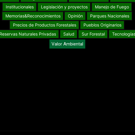
Institucionales
Legislación y proyectos
Manejo de Fuego
Memorias&Reconocimientos
Opinión
Parques Nacionales
Precios de Productos Forestales
Pueblos Originarios
Reservas Naturales Privadas
Salud
Sur Forestal
Tecnología
Valor Ambiental