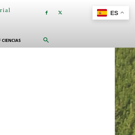
rial
ES
a
F CIENCIAS