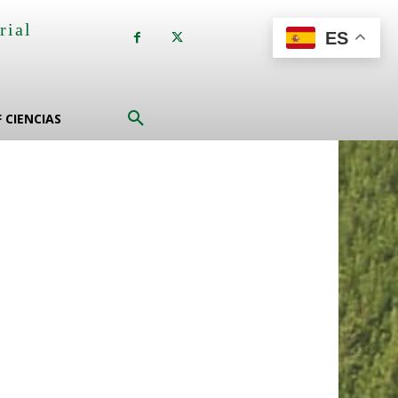
rial
ES
a
F CIENCIAS