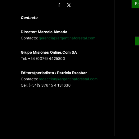
E
Contacto
Director: Marcelo Almada
Contacto:
gerencia@argentinaforestal.com
G
rupo Misiones
Online.Com
SA
Tel: +54 (0376) 4425800
Editora/periodista : Patricia Escobar
Contacto:
redaccion@argentinaforestal.com
Cel: (+54)9 376 15 4 131636