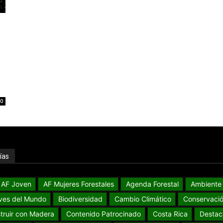
0
ías
AF Joven
AF Mujeres Forestales
Agenda Forestal
Ambiente
ves del Mundo
Biodiversidad
Cambio Climático
Conservaci
truir con Madera
Contenido Patrocinado
Costa Rica
Destac