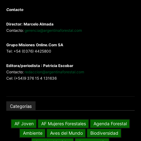
Contacto
Director: Marcelo Almada
Contacto:
gerencia@argentinaforestal.com
G
rupo Misiones
Online.Com
SA
Tel: +54 (0376) 4425800
Editora/periodista : Patricia Escobar
Contacto:
redaccion@argentinaforestal.com
Cel: (+54)9 376 15 4 131636
Categorías
AF Joven
AF Mujeres Forestales
Agenda Forestal
Ambiente
Aves del Mundo
Biodiversidad