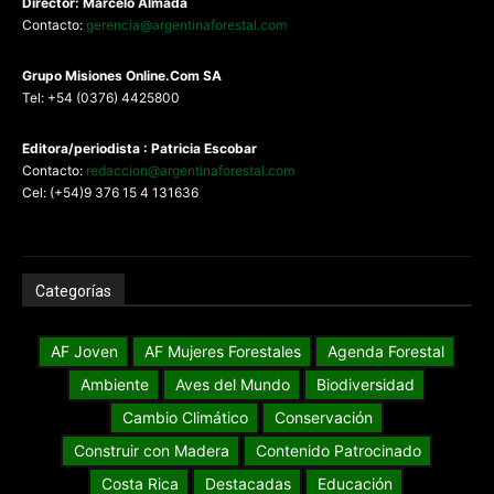
Director: Marcelo Almada
Contacto:
gerencia@argentinaforestal.com
G
rupo Misiones
Online.Com
SA
Tel: +54 (0376) 4425800
Editora/periodista : Patricia Escobar
Contacto:
redaccion@argentinaforestal.com
Cel: (+54)9 376 15 4 131636
Categorías
AF Joven
AF Mujeres Forestales
Agenda Forestal
Ambiente
Aves del Mundo
Biodiversidad
Cambio Climático
Conservación
Construir con Madera
Contenido Patrocinado
Costa Rica
Destacadas
Educación