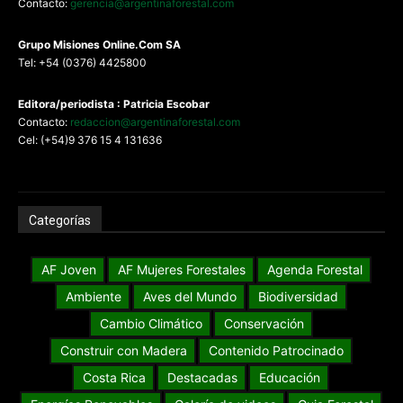
Contacto:
gerencia@argentinaforestal.com
G
rupo Misiones
Online.Com
SA
Tel: +54 (0376) 4425800
Editora/periodista : Patricia Escobar
Contacto:
redaccion@argentinaforestal.com
Cel: (+54)9 376 15 4 131636
Categorías
AF Joven
AF Mujeres Forestales
Agenda Forestal
Ambiente
Aves del Mundo
Biodiversidad
Cambio Climático
Conservación
Construir con Madera
Contenido Patrocinado
Costa Rica
Destacadas
Educación