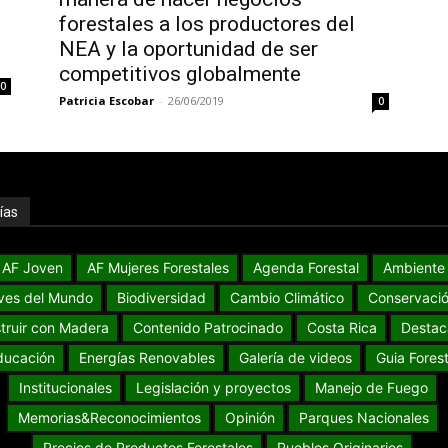
forestales a los productores del
NEA y la oportunidad de ser
competitivos globalmente
0
Patricia Escobar
-
26/06/2019
0
ías
AF Joven
AF Mujeres Forestales
Agenda Forestal
Ambiente
ves del Mundo
Biodiversidad
Cambio Climático
Conservaci
truir con Madera
Contenido Patrocinado
Costa Rica
Destac
ducación
Energías Renovables
Galería de videos
Guia Forest
Institucionales
Legislación y proyectos
Manejo de Fuego
Memorias&Reconocimientos
Opinión
Parques Nacionales
Precios de Productos Forestales
Pueblos Originarios