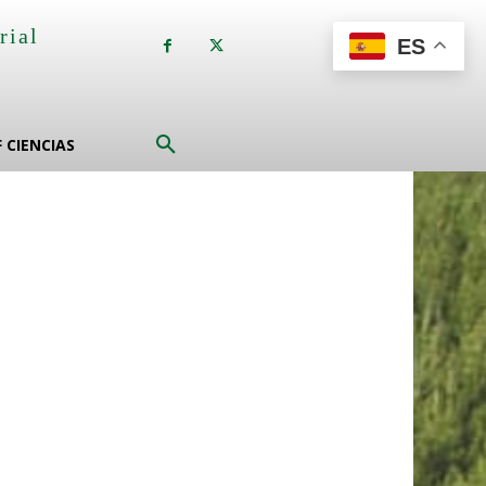
rial
ES
a
F CIENCIAS