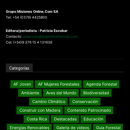
G
rupo Misiones
Online.Com
SA
Tel: +54 (0376) 4425800
Editora/periodista : Patricia Escobar
Contacto:
redaccion@argentinaforestal.com
Cel: (+54)9 376 15 4 131636
Categorías
AF Joven
AF Mujeres Forestales
Agenda Forestal
Ambiente
Aves del Mundo
Biodiversidad
Cambio Climático
Conservación
Construir con Madera
Contenido Patrocinado
Costa Rica
Destacadas
Educación
Energías Renovables
Galería de videos
Guia Forestal