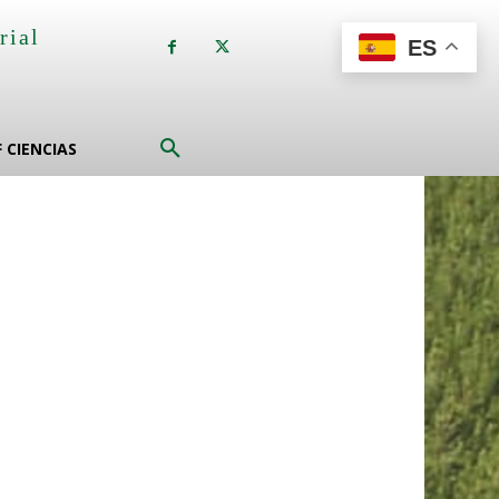
rial
ES
a
F CIENCIAS