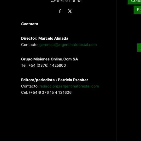
Cons
América Latina
E
Contacto
Director: Marcelo Almada
Contacto:
gerencia@argentinaforestal.com
G
rupo Misiones
Online.Com
SA
Tel: +54 (0376) 4425800
Editora/periodista : Patricia Escobar
Contacto:
redaccion@argentinaforestal.com
Cel: (+54)9 376 15 4 131636