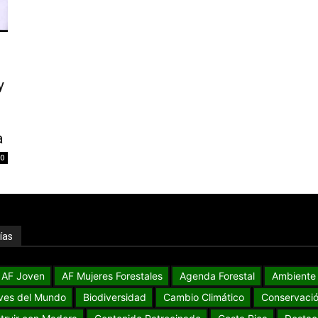
y
a
0
ías
AF Joven
AF Mujeres Forestales
Agenda Forestal
Ambiente
ves del Mundo
Biodiversidad
Cambio Climático
Conservaci