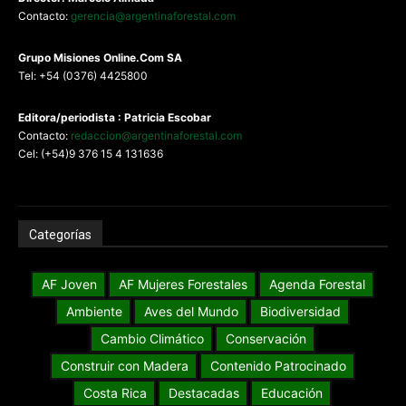
Contacto:
gerencia@argentinaforestal.com
G
rupo Misiones
Online.Com
SA
Tel: +54 (0376) 4425800
Editora/periodista : Patricia Escobar
Contacto:
redaccion@argentinaforestal.com
Cel: (+54)9 376 15 4 131636
Categorías
AF Joven
AF Mujeres Forestales
Agenda Forestal
Ambiente
Aves del Mundo
Biodiversidad
Cambio Climático
Conservación
Construir con Madera
Contenido Patrocinado
Costa Rica
Destacadas
Educación