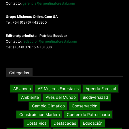
Contacto:
gerencia@argentinaforestal.com
G
rupo Misiones
Online.Com
SA
Tel: +54 (0376) 4425800
Editora/periodista : Patricia Escobar
Contacto:
redaccion@argentinaforestal.com
Cel: (+54)9 376 15 4 131636
Categorías
AF Joven
AF Mujeres Forestales
Agenda Forestal
Ambiente
Aves del Mundo
Biodiversidad
Cambio Climático
Conservación
Construir con Madera
Contenido Patrocinado
Costa Rica
Destacadas
Educación