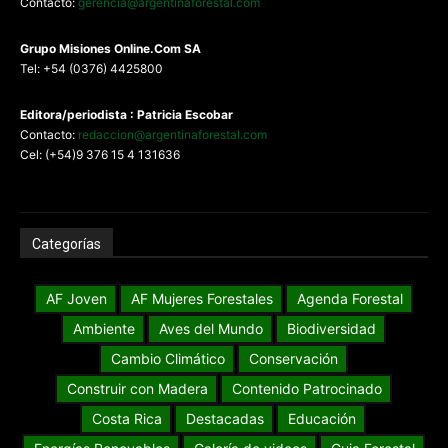
Contacto:
gerencia@argentinaforestal.com
G
rupo Misiones
Online.Com
SA
Tel: +54 (0376) 4425800
Editora/periodista : Patricia Escobar
Contacto:
redaccion@argentinaforestal.com
Cel: (+54)9 376 15 4 131636
Categorías
AF Joven
AF Mujeres Forestales
Agenda Forestal
Ambiente
Aves del Mundo
Biodiversidad
Cambio Climático
Conservación
Construir con Madera
Contenido Patrocinado
Costa Rica
Destacadas
Educación