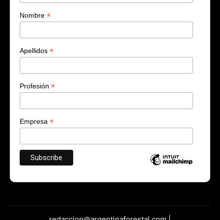
*
Nombre
*
Apellidos
*
Profesión
*
Empresa
redaccion@argentinaforestal.com |