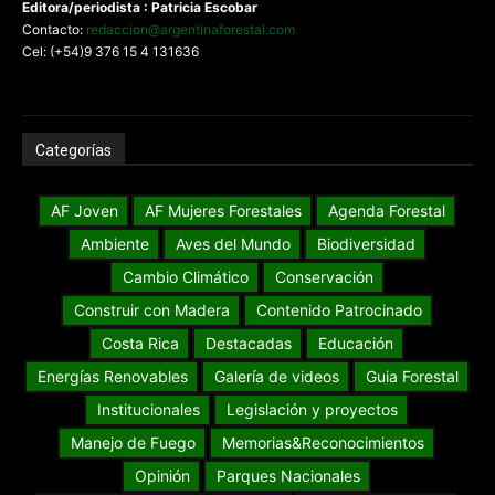
Editora/periodista : Patricia Escobar
Contacto:
redaccion@argentinaforestal.com
Cel: (+54)9 376 15 4 131636
Categorías
AF Joven
AF Mujeres Forestales
Agenda Forestal
Ambiente
Aves del Mundo
Biodiversidad
Cambio Climático
Conservación
Construir con Madera
Contenido Patrocinado
Costa Rica
Destacadas
Educación
Energías Renovables
Galería de videos
Guia Forestal
Institucionales
Legislación y proyectos
Manejo de Fuego
Memorias&Reconocimientos
Opinión
Parques Nacionales