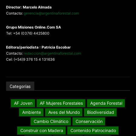
Director: Marcelo Almada
Contacto:
gerencia@argentinaforestal.com
G
rupo Misiones
Online.Com
SA
Tel: +54 (0376) 4425800
Editora/periodista : Patricia Escobar
Contacto:
redaccion@argentinaforestal.com
Cel: (+54)9 376 15 4 131636
Categorías
AF Joven
AF Mujeres Forestales
Agenda Forestal
Ambiente
Aves del Mundo
Biodiversidad
Cambio Climático
Conservación
Construir con Madera
Contenido Patrocinado