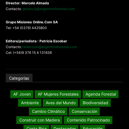
Director: Marcelo Almada
Contacto:
gerencia@argentinaforestal.com
G
rupo Misiones
Online.Com
SA
Tel: +54 (0376) 4425800
Editora/periodista : Patricia Escobar
Contacto:
redaccion@argentinaforestal.com
Cel: (+54)9 376 15 4 131636
Categorías
AF Joven
AF Mujeres Forestales
Agenda Forestal
Ambiente
Aves del Mundo
Biodiversidad
Cambio Climático
Conservación
Construir con Madera
Contenido Patrocinado
Costa Rica
Destacadas
Educación